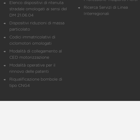
Elenco dispositivi di ritenuta
Ricerca Servizi di Linea
stradale omologati ai sensi del
Interregionali
DM 21.06.04
Dispositivi riduzioni di massa
particolato
Codici immatricolativi di
ciclomotori omologati
Modalità di collegamento al
CED motorizzazione
Modalità operative per il
rinnovo delle patenti
Riqualificazione bombole di
tipo CNG4