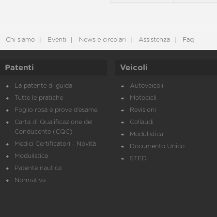
Chi siamo
Eventi
News e circolari
Assistenza
Faq
Patenti
Veicoli
La patente di guida
Autoveicoli
Tutte le pratiche
Motocicli
Foglio rosa e prove d’esame
Revisioni
Carta di Qualificazione del
Collaudi
Conducente (CQC)
Modulistica
Medici Certificatori - Novità
Documento Unico
Modulistica
STED
Patente nautica
Normativa