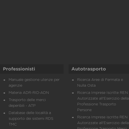
Professionisti
Autotrasporto
Manuale gestione utenze per
Ricerca Aree di Fermata e
agenzie
Nulla Osta
Materia ADR-RID-ADN
Ricerca Imprese Iscritte REN 
Autorizzate all'Esercizio della
Trasporto delle merci
Professione Trasporto
deperibili - ATP
Persone
Database delle località a
Ricerca Imprese iscritte REN 
supporto dei sistemi RDS
Autorizzate all'Esercizio della
TMC
Professione Trasporto Merci