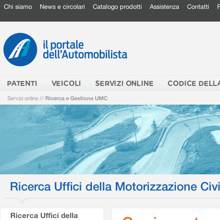
Chi siamo
News e circolari
Catalogo prodotti
Assistenza
Contatti
PATENTI
VEICOLI
SERVIZI ONLINE
CODICE DELL
Servizi online
//
Ricerca e Gestione UMC
Ricerca Uffici della Motorizzazione Civi
Ricerca Uffici della