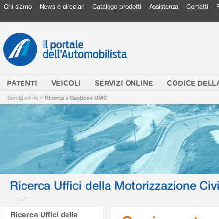
Chi siamo
News e circolari
Catalogo prodotti
Assistenza
Contatti
PATENTI
VEICOLI
SERVIZI ONLINE
CODICE DELL
Servizi online
//
Ricerca e Gestione UMC
Ricerca Uffici della Motorizzazione Civi
Ricerca Uffici della