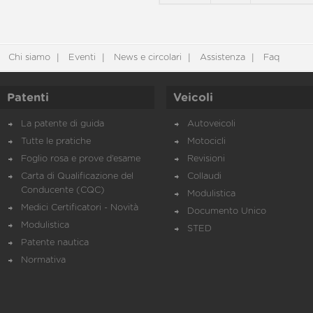
Chi siamo
Eventi
News e circolari
Assistenza
Faq
Patenti
Veicoli
La patente di guida
Autoveicoli
Tutte le pratiche
Motocicli
Foglio rosa e prove d’esame
Revisioni
Carta di Qualificazione del
Collaudi
Conducente (CQC)
Modulistica
Medici Certificatori - Novità
Documento Unico
Modulistica
STED
Patente nautica
Normativa