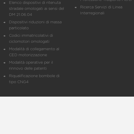
Elenco dispositivi di ritenuta
Ricerca Servizi di Linea
stradale omologati ai sensi del
Interregionali
DM 21.06.04
Dispositivi riduzioni di massa
particolato
Codici immatricolativi di
ciclomotori omologati
Modalità di collegamento al
CED motorizzazione
Modalità operative per il
rinnovo delle patenti
Riqualificazione bombole di
tipo CNG4