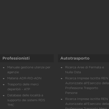
Professionisti
Autotrasporto
Manuale gestione utenze per
Ricerca Aree di Fermata e
agenzie
Nulla Osta
Materia ADR-RID-ADN
Ricerca Imprese Iscritte REN 
Autorizzate all'Esercizio della
Trasporto delle merci
Professione Trasporto
deperibili - ATP
Persone
Database delle località a
Ricerca Imprese iscritte REN 
supporto dei sistemi RDS
Autorizzate all'Esercizio della
TMC
Professione Trasporto Merci