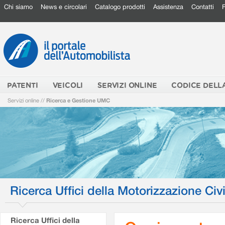
Chi siamo
News e circolari
Catalogo prodotti
Assistenza
Contatti
PATENTI
VEICOLI
SERVIZI ONLINE
CODICE DELL
Servizi online
//
Ricerca e Gestione UMC
Ricerca Uffici della Motorizzazione Civi
Ricerca Uffici della