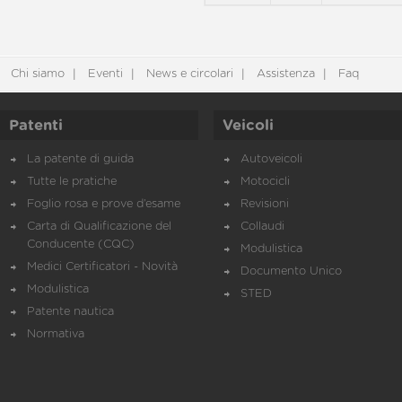
Chi siamo
Eventi
News e circolari
Assistenza
Faq
Patenti
Veicoli
La patente di guida
Autoveicoli
Tutte le pratiche
Motocicli
Foglio rosa e prove d’esame
Revisioni
Carta di Qualificazione del
Collaudi
Conducente (CQC)
Modulistica
Medici Certificatori - Novità
Documento Unico
Modulistica
STED
Patente nautica
Normativa