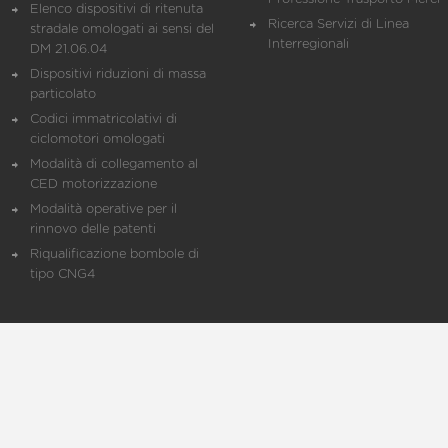
Elenco dispositivi di ritenuta
Ricerca Servizi di Linea
stradale omologati ai sensi del
Interregionali
DM 21.06.04
Dispositivi riduzioni di massa
particolato
Codici immatricolativi di
ciclomotori omologati
Modalità di collegamento al
CED motorizzazione
Modalità operative per il
rinnovo delle patenti
Riqualificazione bombole di
tipo CNG4