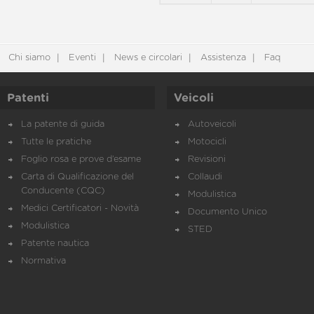
Chi siamo
Eventi
News e circolari
Assistenza
Faq
Patenti
Veicoli
La patente di guida
Autoveicoli
Tutte le pratiche
Motocicli
Foglio rosa e prove d’esame
Revisioni
Carta di Qualificazione del
Collaudi
Conducente (CQC)
Modulistica
Medici Certificatori - Novità
Documento Unico
Modulistica
STED
Patente nautica
Normativa