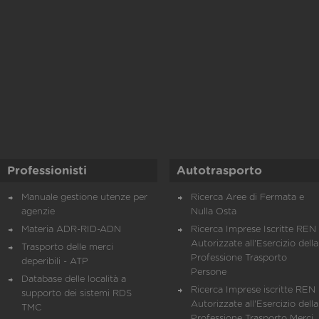
Professionisti
Autotrasporto
Manuale gestione utenze per
Ricerca Aree di Fermata e
agenzie
Nulla Osta
Materia ADR-RID-ADN
Ricerca Imprese Iscritte REN 
Autorizzate all'Esercizio della
Trasporto delle merci
Professione Trasporto
deperibili - ATP
Persone
Database delle località a
Ricerca Imprese iscritte REN 
supporto dei sistemi RDS
Autorizzate all'Esercizio della
TMC
Professione Trasporto Merci