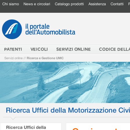
Chi siamo
News e circolari
Catalogo prodotti
Assistenza
Contatti
PATENTI
VEICOLI
SERVIZI ONLINE
CODICE DELL
Servizi online
//
Ricerca e Gestione UMC
Ricerca Uffici della Motorizzazione Civi
Ricerca Uffici della