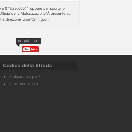
71/29065511 oppure per sportello
Ufficio della Motorizzazione"Â presente sul
ail a direzione_upan@mit.gov.it
Codice della Strada
Violazione e punti
Censimento Velox