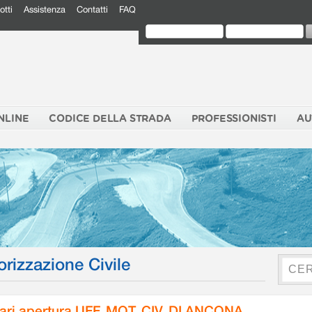
otti
Assistenza
Contatti
FAQ
NLINE
CODICE DELLA STRADA
PROFESSIONISTI
AU
orizzazione Civile
ari apertura UFF. MOT. CIV. DI ANCONA