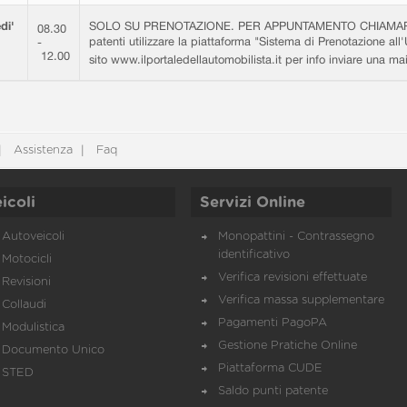
di'
SOLO SU PRENOTAZIONE. PER APPUNTAMENTO CHIAMARE 0
08.30
patenti utilizzare la piattaforma "Sistema di Prenotazione all'
-
12.00
sito www.ilportaledellautomobilista.it per info inviare una m
Assistenza
Faq
icoli
Servizi Online
Autoveicoli
Monopattini - Contrassegno
identificativo
Motocicli
Verifica revisioni effettuate
Revisioni
Verifica massa supplementare
Collaudi
Pagamenti PagoPA
Modulistica
Gestione Pratiche Online
Documento Unico
Piattaforma CUDE
STED
Saldo punti patente