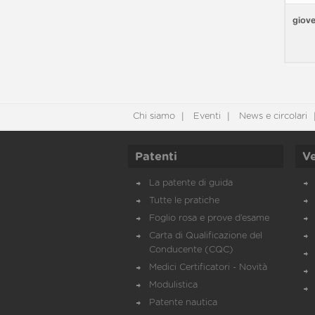
giove
Chi siamo
Eventi
News e circolari
Patenti
Ve
La patente di guida
Tutte le pratiche
Foglio rosa e prove d’esame
Carta di Qualificazione del
Conducente (CQC)
Medici Certificatori - Novità
Modulistica
Patente nautica