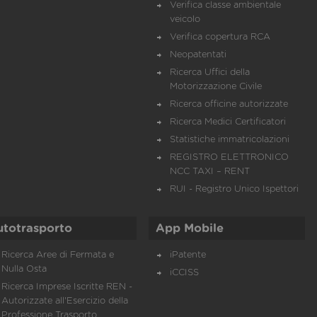
Verifica classe ambientale
veicolo
Verifica copertura RCA
Neopatentati
Ricerca Uffici della
Motorizzazione Civile
Ricerca officine autorizzate
Ricerca Medici Certificatori
Statistiche immatricolazioni
REGISTRO ELETTRONICO
NCC TAXI – RENT
RUI - Registro Unico Ispettori
utotrasporto
App Mobile
Ricerca Aree di Fermata e
iPatente
Nulla Osta
iCCISS
Ricerca Imprese Iscritte REN -
Autorizzate all'Esercizio della
Professione Trasporto