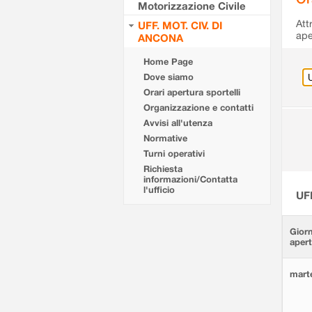
Motorizzazione Civile
Att
UFF. MOT. CIV. DI
ape
ANCONA
Home Page
Dove siamo
Orari apertura sportelli
Organizzazione e contatti
Avvisi all'utenza
Normative
Turni operativi
Richiesta
informazioni/Contatta
l'ufficio
UF
Giorn
aper
marte