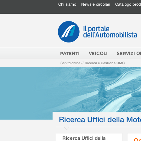
Chi siamo
News e circolari
Catalogo prod
PATENTI
VEICOLI
SERVIZI O
Servizi online
//
Ricerca e Gestione UMC
Ricerca Uffici della Mot
Ricerca Uffici della
Or