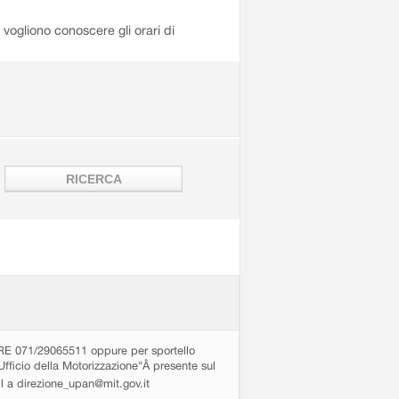
i vogliono conoscere gli orari di
71/29065511 oppure per sportello
Ufficio della Motorizzazione"Â presente sul
ail a direzione_upan@mit.gov.it