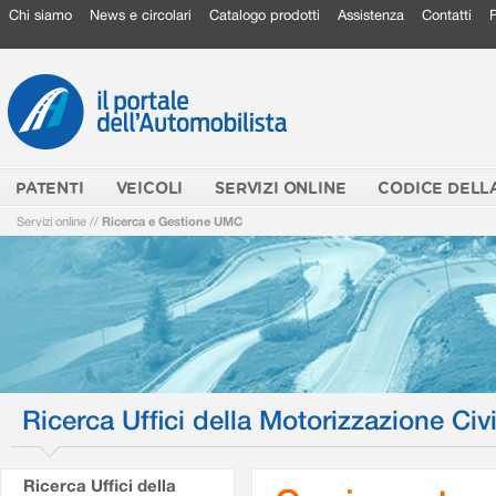
Chi siamo
News e circolari
Catalogo prodotti
Assistenza
Contatti
PATENTI
VEICOLI
SERVIZI ONLINE
CODICE DELL
Servizi online
//
Ricerca e Gestione UMC
Ricerca Uffici della Motorizzazione Civi
Ricerca Uffici della