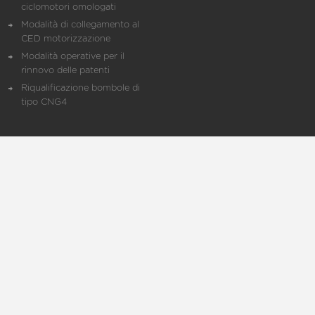
ciclomotori omologati
Modalità di collegamento al
CED motorizzazione
Modalità operative per il
rinnovo delle patenti
Riqualificazione bombole di
tipo CNG4