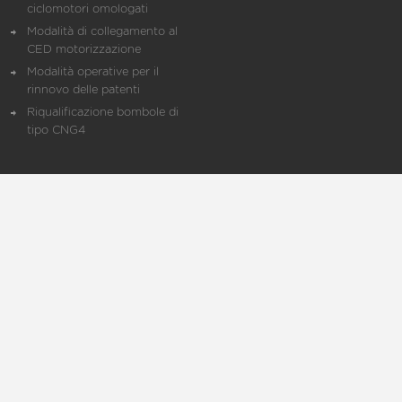
ciclomotori omologati
Modalità di collegamento al
CED motorizzazione
Modalità operative per il
rinnovo delle patenti
Riqualificazione bombole di
tipo CNG4