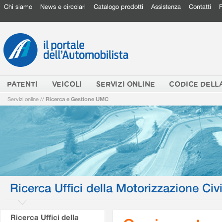
Chi siamo
News e circolari
Catalogo prodotti
Assistenza
Contatti
PATENTI
VEICOLI
SERVIZI ONLINE
CODICE DELL
Servizi online
//
Ricerca e Gestione UMC
Ricerca Uffici della Motorizzazione Civi
Ricerca Uffici della