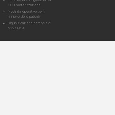
Modalità di collegamento al
CED motorizzazione
Modalità operative per il
rinnovo delle patenti
Riqualificazione bombole di
tipo CNG4