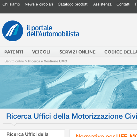
Chi siamo
News e circolari
Catalogo prodotti
Assistenza
Contatti
PATENTI
VEICOLI
SERVIZI ONLINE
CODICE DELL
Servizi online
//
Ricerca e Gestione UMC
Ricerca Uffici della Motorizzazione Civi
Ricerca Uffici della
Normative per UFF. M