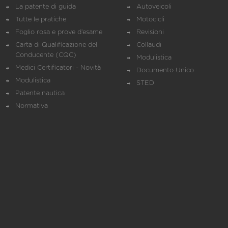
La patente di guida
Autoveicoli
Tutte le pratiche
Motocicli
Foglio rosa e prove d’esame
Revisioni
Carta di Qualificazione del
Collaudi
Conducente (CQC)
Modulistica
Medici Certificatori - Novità
Documento Unico
Modulistica
STED
Patente nautica
Normativa