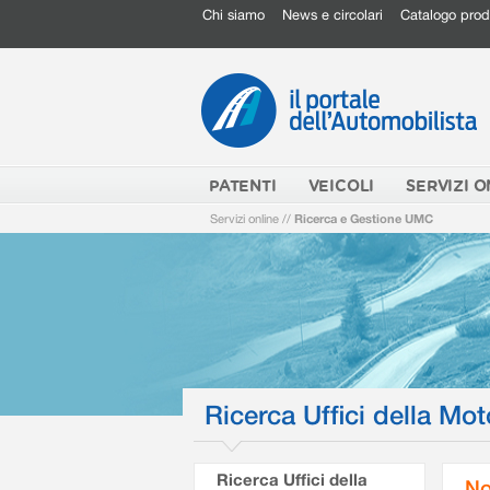
Chi siamo
News e circolari
Catalogo prod
PATENTI
VEICOLI
SERVIZI O
Servizi online
//
Ricerca e Gestione UMC
Ricerca Uffici della Mot
Ricerca Uffici della
No