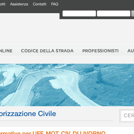
otti
Assistenza
Contatti
FAQ
NLINE
CODICE DELLA STRADA
PROFESSIONISTI
AU
orizzazione Civile
rmative per UFF. MOT. CIV. DI LIVORNO