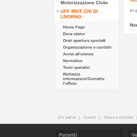
Motorizzazione Civile
In 
UFF. MOT. CIV. DI
LIVORNO
No
Home Page
Dove siamo
Orari apertura sportelli
Organizzazione e contatti
Avvisi all'utenza
Normative
Turni operativi
Richiesta
informazioni/Contatta
l'ufficio
Chi siamo
Eventi
News e circolari
Patenti
Ve