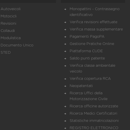
Autoveicoli
Monopattini - Contrassegno
identificativo
Motocicli
Verifica revisioni effettuate
Revisioni
Verifica massa supplementare
Collaudi
Pagamenti PagoPA
Modulistica
Gestione Pratiche Online
Documento Unico
Piattaforma CUDE
STED
Saldo punti patente
Verifica classe ambientale
veicolo
Verifica copertura RCA
Neopatentati
Ricerca Uffici della
Motorizzazione Civile
Ricerca officine autorizzate
Ricerca Medici Certificatori
Statistiche immatricolazioni
REGISTRO ELETTRONICO