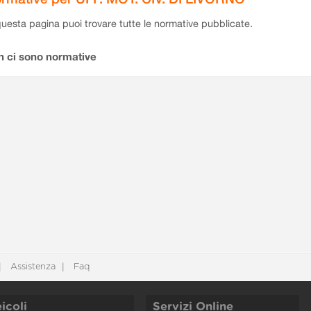
questa pagina puoi trovare tutte le normative pubblicate.
n ci sono normative
Assistenza
Faq
icoli
Servizi Online