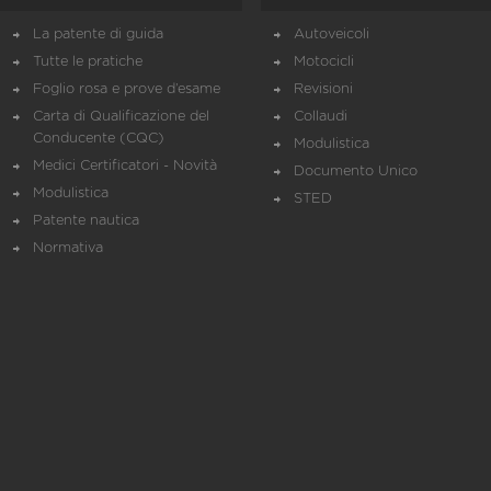
La patente di guida
Autoveicoli
Tutte le pratiche
Motocicli
Foglio rosa e prove d’esame
Revisioni
Carta di Qualificazione del
Collaudi
Conducente (CQC)
Modulistica
Medici Certificatori - Novità
Documento Unico
Modulistica
STED
Patente nautica
Normativa