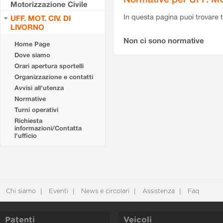
Motorizzazione Civile
In questa pagina puoi trovare t
UFF. MOT. CIV. DI
LIVORNO
Non ci sono normative
Home Page
Dove siamo
Orari apertura sportelli
Organizzazione e contatti
Avvisi all'utenza
Normative
Turni operativi
Richiesta
informazioni/Contatta
l'ufficio
Chi siamo
Eventi
News e circolari
Assistenza
Faq
Patenti
Veicoli