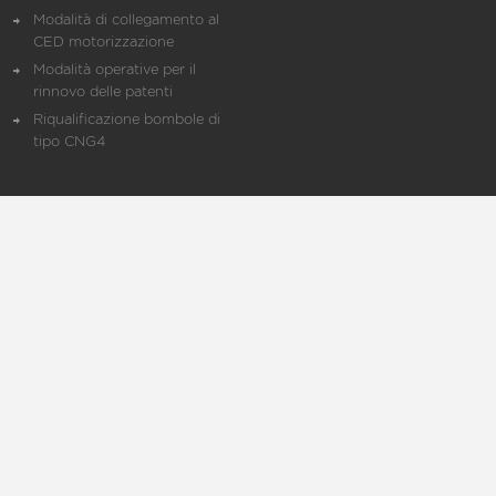
Modalità di collegamento al
CED motorizzazione
Modalità operative per il
rinnovo delle patenti
Riqualificazione bombole di
tipo CNG4