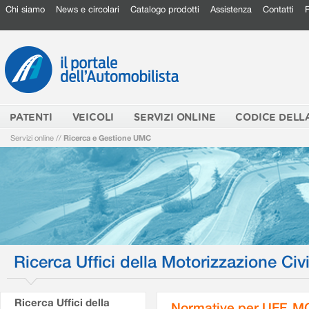
Chi siamo
News e circolari
Catalogo prodotti
Assistenza
Contatti
PATENTI
VEICOLI
SERVIZI ONLINE
CODICE DELL
Servizi online
//
Ricerca e Gestione UMC
Ricerca Uffici della Motorizzazione Civi
Ricerca Uffici della
Normative per UFF. M