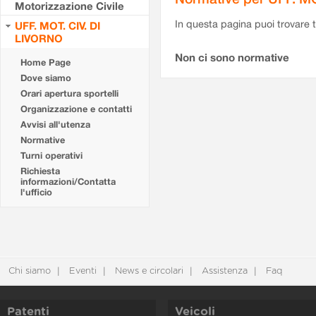
Motorizzazione Civile
In questa pagina puoi trovare t
UFF. MOT. CIV. DI
LIVORNO
Non ci sono normative
Home Page
Dove siamo
Orari apertura sportelli
Organizzazione e contatti
Avvisi all'utenza
Normative
Turni operativi
Richiesta
informazioni/Contatta
l'ufficio
Chi siamo
Eventi
News e circolari
Assistenza
Faq
Patenti
Veicoli