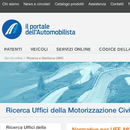
Chi siamo
News e circolari
Catalogo prodotti
Assistenza
Contatti
PATENTI
VEICOLI
SERVIZI ONLINE
CODICE DELL
Servizi online
//
Ricerca e Gestione UMC
Ricerca Uffici della Motorizzazione Civi
Ricerca Uffici della
Normative per UFF. M