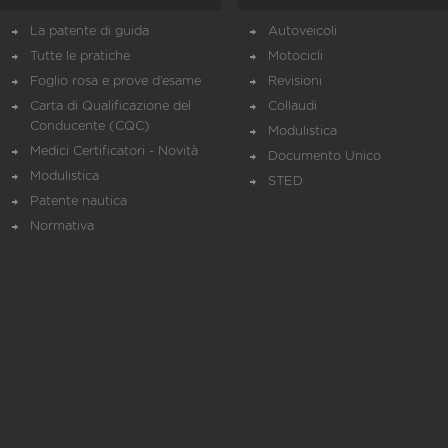
La patente di guida
Autoveicoli
Tutte le pratiche
Motocicli
Foglio rosa e prove d’esame
Revisioni
Carta di Qualificazione del
Collaudi
Conducente (CQC)
Modulistica
Medici Certificatori - Novità
Documento Unico
Modulistica
STED
Patente nautica
Normativa