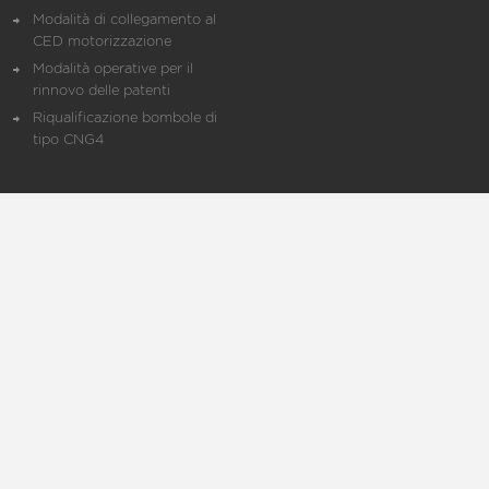
Modalità di collegamento al
CED motorizzazione
Modalità operative per il
rinnovo delle patenti
Riqualificazione bombole di
tipo CNG4