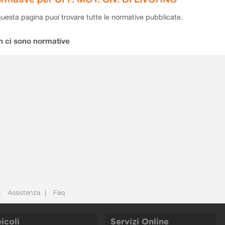
questa pagina puoi trovare tutte le normative pubblicate.
n ci sono normative
Assistenza
Faq
icoli
Servizi Online