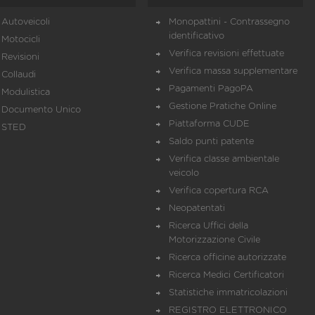
Autoveicoli
Monopattini - Contrassegno
identificativo
Motocicli
Verifica revisioni effettuate
Revisioni
Verifica massa supplementare
Collaudi
Pagamenti PagoPA
Modulistica
Gestione Pratiche Online
Documento Unico
Piattaforma CUDE
STED
Saldo punti patente
Verifica classe ambientale
veicolo
Verifica copertura RCA
Neopatentati
Ricerca Uffici della
Motorizzazione Civile
Ricerca officine autorizzate
Ricerca Medici Certificatori
Statistiche immatricolazioni
REGISTRO ELETTRONICO