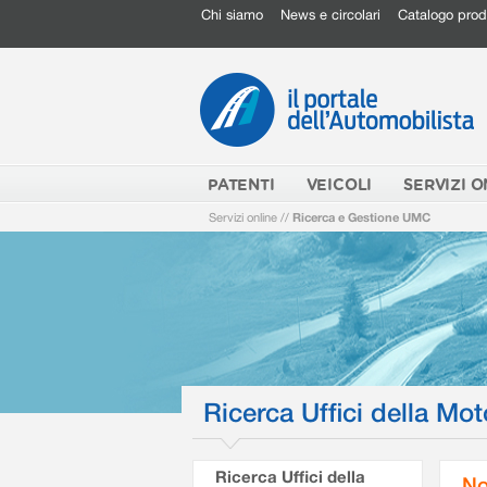
Chi siamo
News e circolari
Catalogo prod
PATENTI
VEICOLI
SERVIZI O
Servizi online
//
Ricerca e Gestione UMC
Ricerca Uffici della Mot
Ricerca Uffici della
No