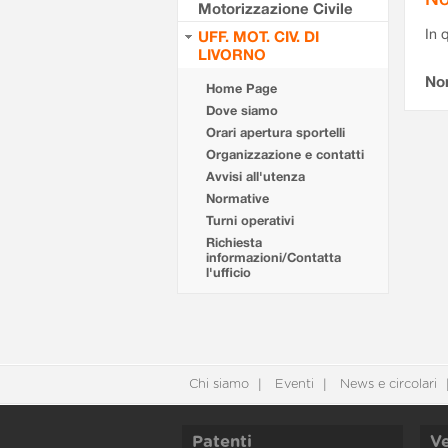
Motorizzazione Civile
In 
UFF. MOT. CIV. DI
LIVORNO
No
Home Page
Dove siamo
Orari apertura sportelli
Organizzazione e contatti
Avvisi all'utenza
Normative
Turni operativi
Richiesta
informazioni/Contatta
l'ufficio
Chi siamo
Eventi
News e circolari
Patenti
Ve