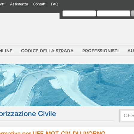
otti
Assistenza
Contatti
FAQ
NLINE
CODICE DELLA STRADA
PROFESSIONISTI
AU
orizzazione Civile
rmative per UFF. MOT. CIV. DI LIVORNO