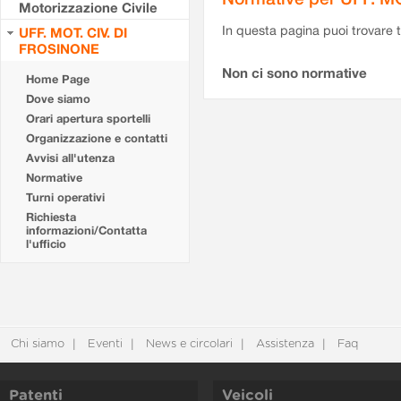
Motorizzazione Civile
In questa pagina puoi trovare t
UFF. MOT. CIV. DI
FROSINONE
Non ci sono normative
Home Page
Dove siamo
Orari apertura sportelli
Organizzazione e contatti
Avvisi all'utenza
Normative
Turni operativi
Richiesta
informazioni/Contatta
l'ufficio
Chi siamo
Eventi
News e circolari
Assistenza
Faq
Patenti
Veicoli