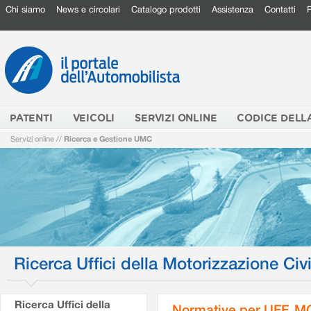
Chi siamo
News e circolari
Catalogo prodotti
Assistenza
Contatti
PATENTI
VEICOLI
SERVIZI ONLINE
CODICE DELL
Servizi online
//
Ricerca e Gestione UMC
Ricerca Uffici della Motorizzazione Civi
Ricerca Uffici della
Normative per UFF. M