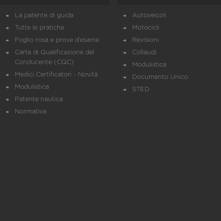
La patente di guida
Autoveicoli
Tutte le pratiche
Motocicli
Foglio rosa e prove d’esame
Revisioni
Carta di Qualificazione del
Collaudi
Conducente (CQC)
Modulistica
Medici Certificatori - Novità
Documento Unico
Modulistica
STED
Patente nautica
Normativa