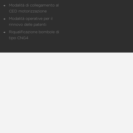
Modalità di collegamento al
CED motorizzazione
Modalità operative per il
rinnovo delle patenti
Riqualificazione bombole di
tipo CNG4