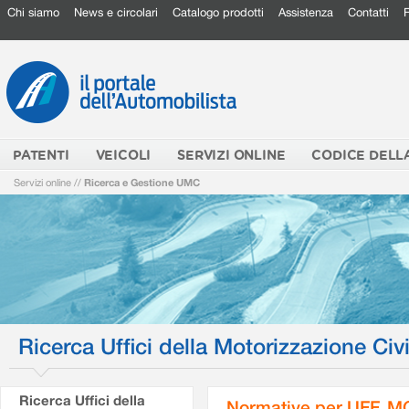
Chi siamo
News e circolari
Catalogo prodotti
Assistenza
Contatti
PATENTI
VEICOLI
SERVIZI ONLINE
CODICE DELL
Servizi online
//
Ricerca e Gestione UMC
Ricerca Uffici della Motorizzazione Civi
Ricerca Uffici della
Normative per UFF. M