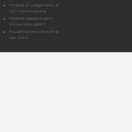
Modalità di collegamento al
CED motorizzazione
Modalità operative per il
rinnovo delle patenti
Riqualificazione bombole di
tipo CNG4