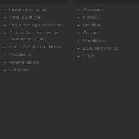
La patente di guida
Autoveicoli
Tutte le pratiche
Motocicli
Foglio rosa e prove d’esame
Revisioni
Carta di Qualificazione del
Collaudi
Conducente (CQC)
Modulistica
Medici Certificatori - Novità
Documento Unico
Modulistica
STED
Patente nautica
Normativa