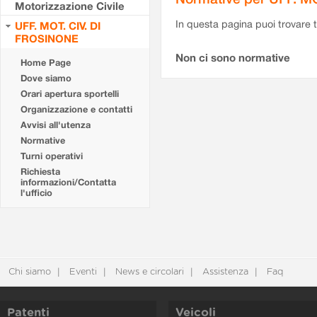
Motorizzazione Civile
In questa pagina puoi trovare t
UFF. MOT. CIV. DI
FROSINONE
Non ci sono normative
Home Page
Dove siamo
Orari apertura sportelli
Organizzazione e contatti
Avvisi all'utenza
Normative
Turni operativi
Richiesta
informazioni/Contatta
l'ufficio
Chi siamo
Eventi
News e circolari
Assistenza
Faq
Patenti
Veicoli