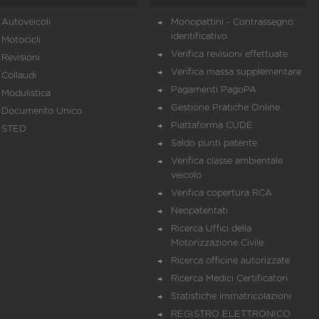
Autoveicoli
Monopattini - Contrassegno
identificativo
Motocicli
Verifica revisioni effettuate
Revisioni
Verifica massa supplementare
Collaudi
Pagamenti PagoPA
Modulistica
Gestione Pratiche Online
Documento Unico
Piattaforma CUDE
STED
Saldo punti patente
Verifica classe ambientale
veicolo
Verifica copertura RCA
Neopatentati
Ricerca Uffici della
Motorizzazione Civile
Ricerca officine autorizzate
Ricerca Medici Certificatori
Statistiche immatricolazioni
REGISTRO ELETTRONICO