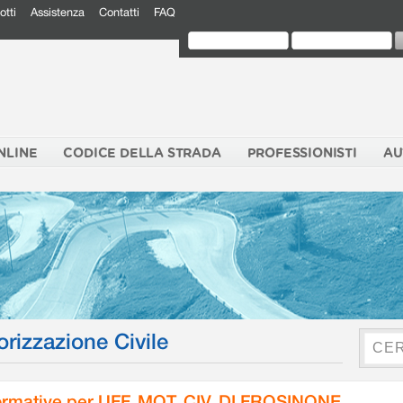
otti
Assistenza
Contatti
FAQ
NLINE
CODICE DELLA STRADA
PROFESSIONISTI
AU
orizzazione Civile
rmative per UFF. MOT. CIV. DI FROSINONE