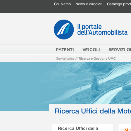
Chi siamo
News e circolari
Catalogo prod
PATENTI
VEICOLI
SERVIZI O
Servizi online
//
Ricerca e Gestione UMC
Ricerca Uffici della Mot
Ricerca Uffici della
No