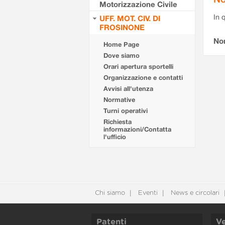
Motorizzazione Civile
In 
UFF. MOT. CIV. DI
FROSINONE
No
Home Page
Dove siamo
Orari apertura sportelli
Organizzazione e contatti
Avvisi all'utenza
Normative
Turni operativi
Richiesta
informazioni/Contatta
l'ufficio
Chi siamo
Eventi
News e circolari
Patenti
Ve