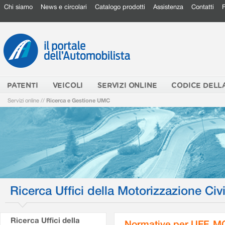
Chi siamo
News e circolari
Catalogo prodotti
Assistenza
Contatti
PATENTI
VEICOLI
SERVIZI ONLINE
CODICE DELL
Servizi online
//
Ricerca e Gestione UMC
Ricerca Uffici della Motorizzazione Civi
Ricerca Uffici della
Normative per UFF. M