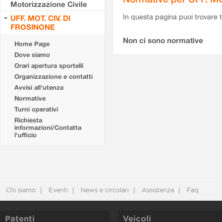
Motorizzazione Civile
In questa pagina puoi trovare t
UFF. MOT. CIV. DI
FROSINONE
Non ci sono normative
Home Page
Dove siamo
Orari apertura sportelli
Organizzazione e contatti
Avvisi all'utenza
Normative
Turni operativi
Richiesta
informazioni/Contatta
l'ufficio
Chi siamo
Eventi
News e circolari
Assistenza
Faq
Patenti
Veicoli