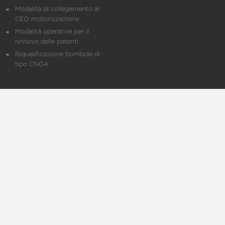
Modalità di collegamento al
CED motorizzazione
Modalità operative per il
rinnovo delle patenti
Riqualificazione bombole di
tipo CNG4