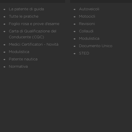
La patente di guida
Autoveicoli
Tutte le pratiche
Motocicli
Foglio rosa e prove d’esame
Revisioni
Carta di Qualificazione del
Collaudi
Conducente (CQC)
Modulistica
Medici Certificatori - Novità
Documento Unico
Modulistica
STED
Patente nautica
Normativa