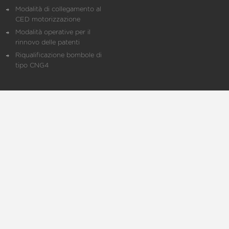
Modalità di collegamento al
CED motorizzazione
Modalità operative per il
rinnovo delle patenti
Riqualificazione bombole di
tipo CNG4