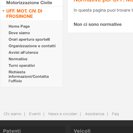
Motorizzazione Civile
In questa pagina puoi trovare t
UFF. MOT. CIV. DI
FROSINONE
Non ci sono normative
Home Page
Dove siamo
Orari apertura sportelli
Organizzazione e contatti
Avvisi all'utenza
Normative
Turni operativi
Richiesta
informazioni/Contatta
l'ufficio
Chi siamo
Eventi
News e circolari
Assistenza
Faq
Patenti
Veicoli