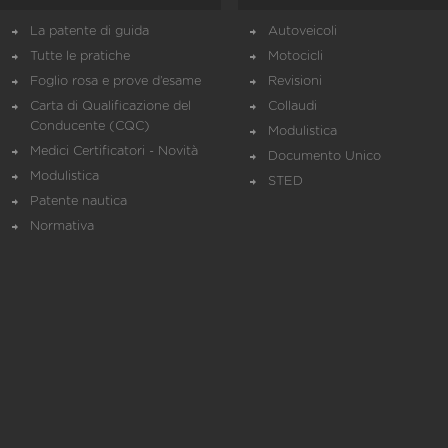
La patente di guida
Autoveicoli
Tutte le pratiche
Motocicli
Foglio rosa e prove d’esame
Revisioni
Carta di Qualificazione del
Collaudi
Conducente (CQC)
Modulistica
Medici Certificatori - Novità
Documento Unico
Modulistica
STED
Patente nautica
Normativa