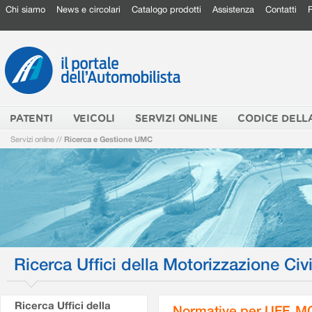
Chi siamo
News e circolari
Catalogo prodotti
Assistenza
Contatti
PATENTI
VEICOLI
SERVIZI ONLINE
CODICE DELL
Servizi online
//
Ricerca e Gestione UMC
Ricerca Uffici della Motorizzazione Civi
Ricerca Uffici della
Normative per UFF. M