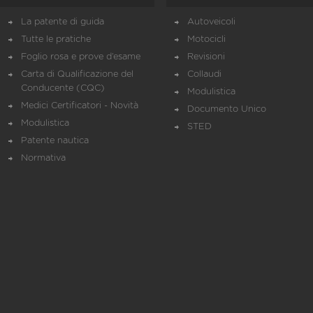
La patente di guida
Autoveicoli
Tutte le pratiche
Motocicli
Foglio rosa e prove d’esame
Revisioni
Carta di Qualificazione del
Collaudi
Conducente (CQC)
Modulistica
Medici Certificatori - Novità
Documento Unico
Modulistica
STED
Patente nautica
Normativa