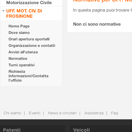
Motorizzazione Civile
In questa pagina puoi trovare t
UFF. MOT. CIV. DI
FROSINONE
Non ci sono normative
Home Page
Dove siamo
Orari apertura sportelli
Organizzazione e contatti
Avvisi all'utenza
Normative
Turni operativi
Richiesta
informazioni/Contatta
l'ufficio
Chi siamo
Eventi
News e circolari
Assistenza
Faq
Patenti
Veicoli