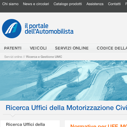
Chi siamo
News e circolari
Catalogo prodotti
Assistenza
Contatti
PATENTI
VEICOLI
SERVIZI ONLINE
CODICE DELL
Servizi online
//
Ricerca e Gestione UMC
Ricerca Uffici della Motorizzazione Civi
Ricerca Uffici della
Normative per UFF. M