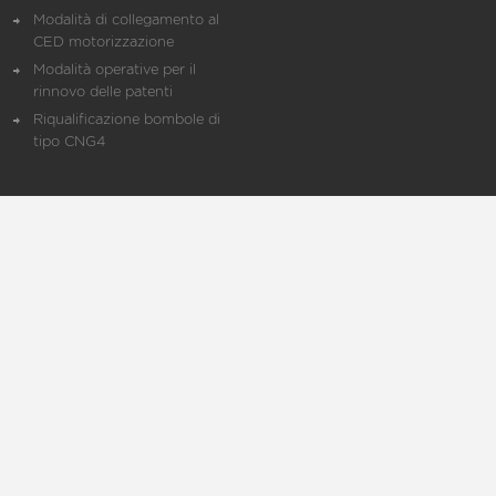
Modalità di collegamento al
CED motorizzazione
Modalità operative per il
rinnovo delle patenti
Riqualificazione bombole di
tipo CNG4