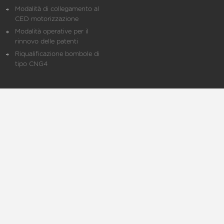
Modalità di collegamento al
CED motorizzazione
Modalità operative per il
rinnovo delle patenti
Riqualificazione bombole di
tipo CNG4