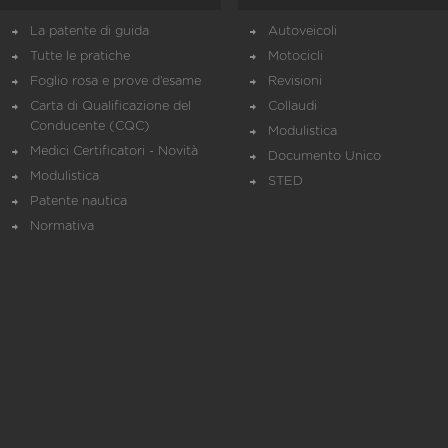
La patente di guida
Autoveicoli
Tutte le pratiche
Motocicli
Foglio rosa e prove d’esame
Revisioni
Carta di Qualificazione del
Collaudi
Conducente (CQC)
Modulistica
Medici Certificatori - Novità
Documento Unico
Modulistica
STED
Patente nautica
Normativa