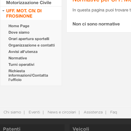
Motorizzazione Civile
In questa pagina puoi trovare t
UFF. MOT. CIV. DI
FROSINONE
Non ci sono normative
Home Page
Dove siamo
Orari apertura sportelli
Organizzazione e contatti
Avvisi all'utenza
Normative
Turni operativi
Richiesta
informazioni/Contatta
l'ufficio
Chi siamo
Eventi
News e circolari
Assistenza
Faq
Patenti
Veicoli