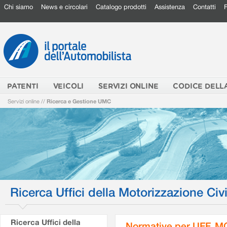
Chi siamo
News e circolari
Catalogo prodotti
Assistenza
Contatti
PATENTI
VEICOLI
SERVIZI ONLINE
CODICE DELL
Servizi online
//
Ricerca e Gestione UMC
Ricerca Uffici della Motorizzazione Civi
Ricerca Uffici della
Normative per UFF. M