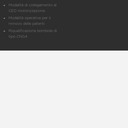
Modalità di collegamento al
CED motorizzazione
Modalità operative per il
rinnovo delle patenti
Riqualificazione bombole di
tipo CNG4