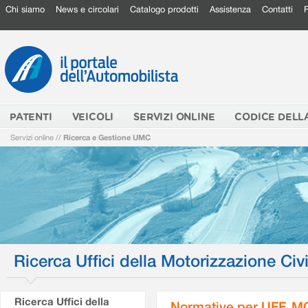
Chi siamo
News e circolari
Catalogo prodotti
Assistenza
Contatti
PATENTI
VEICOLI
SERVIZI ONLINE
CODICE DELL
Servizi online
//
Ricerca e Gestione UMC
Ricerca Uffici della Motorizzazione Civi
Ricerca Uffici della
Normative per UFF. M