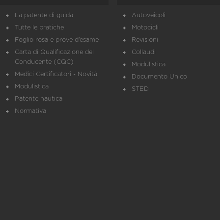
La patente di guida
Autoveicoli
Tutte le pratiche
Motocicli
Foglio rosa e prove d’esame
Revisioni
Carta di Qualificazione del
Collaudi
Conducente (CQC)
Modulistica
Medici Certificatori - Novità
Documento Unico
Modulistica
STED
Patente nautica
Normativa