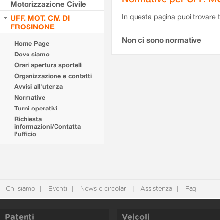
Motorizzazione Civile
In questa pagina puoi trovare t
UFF. MOT. CIV. DI
FROSINONE
Non ci sono normative
Home Page
Dove siamo
Orari apertura sportelli
Organizzazione e contatti
Avvisi all'utenza
Normative
Turni operativi
Richiesta
informazioni/Contatta
l'ufficio
Chi siamo
Eventi
News e circolari
Assistenza
Faq
Patenti
Veicoli