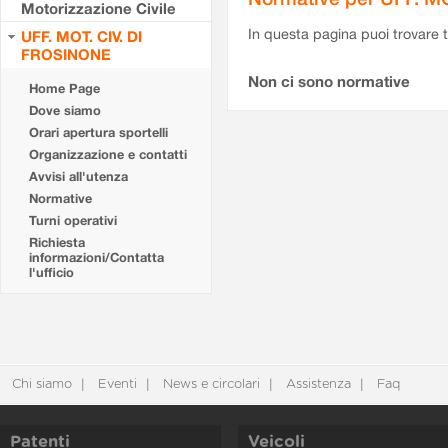
Motorizzazione Civile
In questa pagina puoi trovare t
UFF. MOT. CIV. DI
FROSINONE
Non ci sono normative
Home Page
Dove siamo
Orari apertura sportelli
Organizzazione e contatti
Avvisi all'utenza
Normative
Turni operativi
Richiesta
informazioni/Contatta
l'ufficio
Chi siamo
Eventi
News e circolari
Assistenza
Faq
Patenti
Veicoli