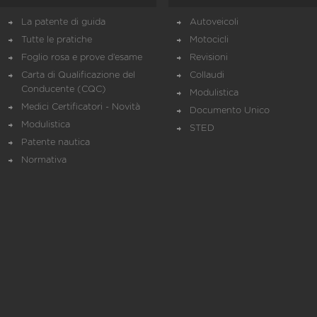
La patente di guida
Autoveicoli
Tutte le pratiche
Motocicli
Foglio rosa e prove d’esame
Revisioni
Carta di Qualificazione del
Collaudi
Conducente (CQC)
Modulistica
Medici Certificatori - Novità
Documento Unico
Modulistica
STED
Patente nautica
Normativa