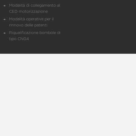
Modalità di collegamento al
CED motorizzazione
Modalità operative per il
rinnovo delle patenti
Riqualificazione bombole di
tipo CNG4