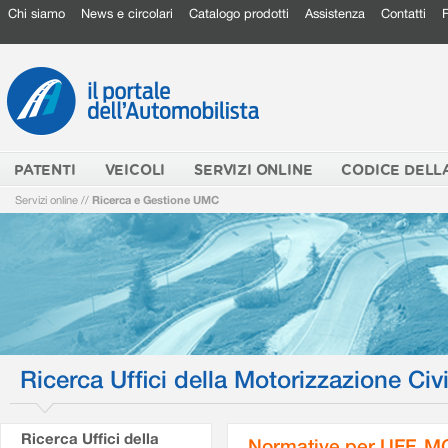
Chi siamo
News e circolari
Catalogo prodotti
Assistenza
Contatti
PATENTI
VEICOLI
SERVIZI ONLINE
CODICE DELL
Servizi online
//
Ricerca e Gestione UMC
Ricerca Uffici della Motorizzazione Civi
Ricerca Uffici della
Normative per UFF. M