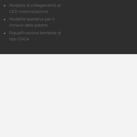
Modalità di collegamento al
CED motorizzazione
Modalità operative per il
rinnovo delle patenti
Riqualificazione bombole di
tipo CNG4