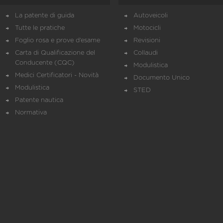
La patente di guida
Autoveicoli
Tutte le pratiche
Motocicli
Foglio rosa e prove d’esame
Revisioni
Carta di Qualificazione del
Collaudi
Conducente (CQC)
Modulistica
Medici Certificatori - Novità
Documento Unico
Modulistica
STED
Patente nautica
Normativa