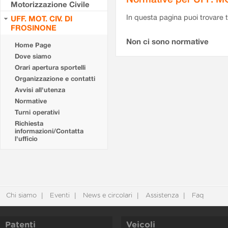
Motorizzazione Civile
In questa pagina puoi trovare t
UFF. MOT. CIV. DI
FROSINONE
Non ci sono normative
Home Page
Dove siamo
Orari apertura sportelli
Organizzazione e contatti
Avvisi all'utenza
Normative
Turni operativi
Richiesta
informazioni/Contatta
l'ufficio
Chi siamo
Eventi
News e circolari
Assistenza
Faq
Patenti
Veicoli