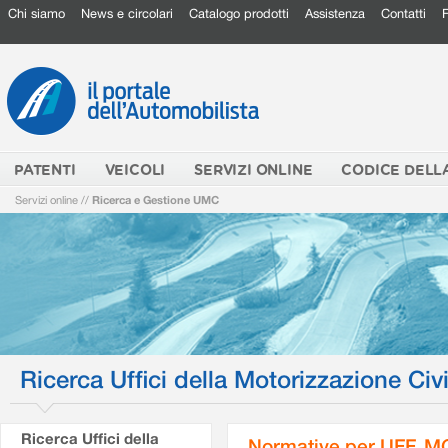
Chi siamo
News e circolari
Catalogo prodotti
Assistenza
Contatti
PATENTI
VEICOLI
SERVIZI ONLINE
CODICE DELL
Servizi online
//
Ricerca e Gestione UMC
Ricerca Uffici della Motorizzazione Civi
Ricerca Uffici della
Normative per UFF. M