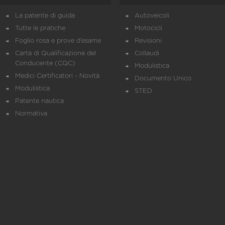
La patente di guida
Autoveicoli
Tutte le pratiche
Motocicli
Foglio rosa e prove d’esame
Revisioni
Carta di Qualificazione del
Collaudi
Conducente (CQC)
Modulistica
Medici Certificatori - Novità
Documento Unico
Modulistica
STED
Patente nautica
Normativa