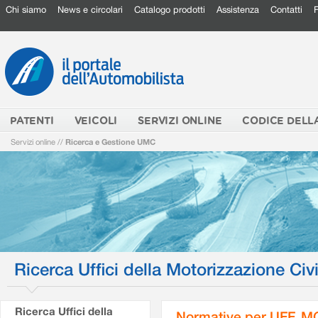
Chi siamo
News e circolari
Catalogo prodotti
Assistenza
Contatti
PATENTI
VEICOLI
SERVIZI ONLINE
CODICE DELL
Servizi online
//
Ricerca e Gestione UMC
Ricerca Uffici della Motorizzazione Civi
Ricerca Uffici della
Normative per UFF. M