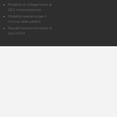
Modalità di collegamento al
CED motorizzazione
Modalità operative per il
rinnovo delle patenti
Riqualificazione bombole di
tipo CNG4