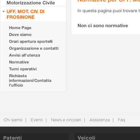
Motorizzazione Civile
In questa pagina puoi trovare t
UFF. MOT. CIV. DI
FROSINONE
Non ci sono normative
Home Page
Dove siamo
Orari apertura sportelli
Organizzazione e contatti
Avvisi all'utenza
Normative
Turni operativi
Richiesta
informazioni/Contatta
l'ufficio
Chi siamo
Eventi
News e circolari
Assistenza
Faq
Patenti
Veicoli