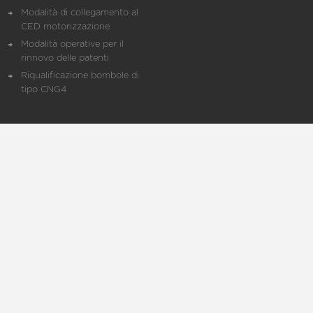
Modalità di collegamento al
CED motorizzazione
Modalità operative per il
rinnovo delle patenti
Riqualificazione bombole di
tipo CNG4