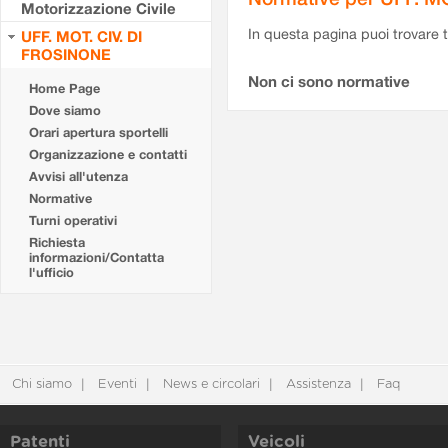
Motorizzazione Civile
In questa pagina puoi trovare t
UFF. MOT. CIV. DI
FROSINONE
Non ci sono normative
Home Page
Dove siamo
Orari apertura sportelli
Organizzazione e contatti
Avvisi all'utenza
Normative
Turni operativi
Richiesta
informazioni/Contatta
l'ufficio
Chi siamo
Eventi
News e circolari
Assistenza
Faq
Patenti
Veicoli