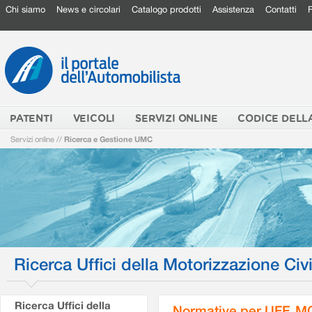
Chi siamo
News e circolari
Catalogo prodotti
Assistenza
Contatti
PATENTI
VEICOLI
SERVIZI ONLINE
CODICE DELL
Servizi online
//
Ricerca e Gestione UMC
Ricerca Uffici della Motorizzazione Civi
Ricerca Uffici della
Normative per UFF. M