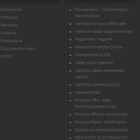
Autoveicoli
Monopattini - Contrassegno
identificativo
Motocicli
Verifica revisioni effettuate
Revisioni
Verifica massa supplementare
Collaudi
Pagamenti PagoPA
Modulistica
Gestione Pratiche Online
Documento Unico
Piattaforma CUDE
STED
Saldo punti patente
Verifica classe ambientale
veicolo
Verifica copertura RCA
Neopatentati
Ricerca Uffici della
Motorizzazione Civile
Ricerca officine autorizzate
Ricerca Medici Certificatori
Statistiche immatricolazioni
REGISTRO ELETTRONICO