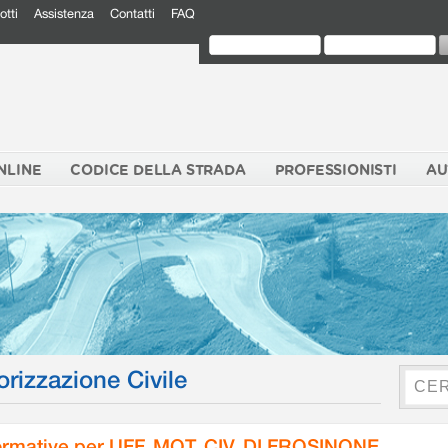
otti
Assistenza
Contatti
FAQ
NLINE
CODICE DELLA STRADA
PROFESSIONISTI
AU
orizzazione Civile
rmative per UFF. MOT. CIV. DI FROSINONE