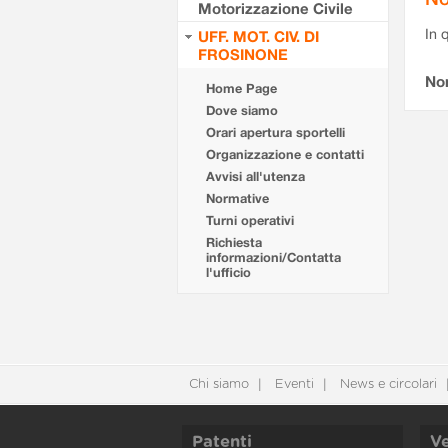
Motorizzazione Civile
In 
UFF. MOT. CIV. DI
FROSINONE
No
Home Page
Dove siamo
Orari apertura sportelli
Organizzazione e contatti
Avvisi all'utenza
Normative
Turni operativi
Richiesta
informazioni/Contatta
l'ufficio
Chi siamo
Eventi
News e circolari
Patenti
Ve