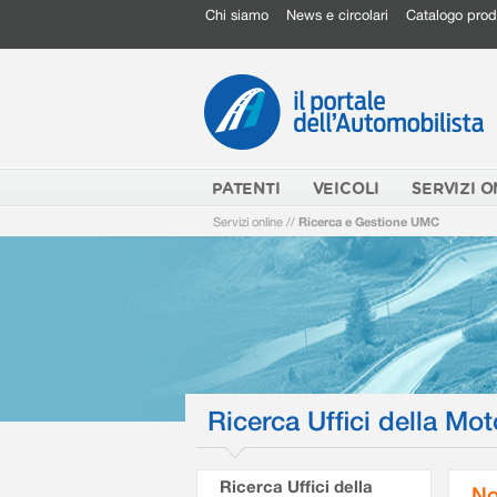
Chi siamo
News e circolari
Catalogo prod
PATENTI
VEICOLI
SERVIZI O
Servizi online
//
Ricerca e Gestione UMC
Ricerca Uffici della Mot
Ricerca Uffici della
No