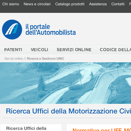
Chi siamo
News e circolari
Catalogo prodotti
Assistenza
Contatti
PATENTI
VEICOLI
SERVIZI ONLINE
CODICE DELL
Servizi online
//
Ricerca e Gestione UMC
Ricerca Uffici della Motorizzazione Civi
Ricerca Uffici della
Normative per UFF. M