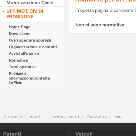
Motorizzazione Civile
In questa pagina puoi trovare t
UFF. MOT. CIV. DI
FROSINONE
Non ci sono normative
Home Page
Dove siamo
Orari apertura sportelli
Organizzazione e contatti
Avvisi all'utenza
Normative
Turni operativi
Richiesta
informazioni/Contatta
l'ufficio
Chi siamo
Eventi
News e circolari
Assistenza
Faq
Patenti
Veicoli