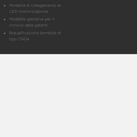
Modalità di collegamento al
CED motorizzazione
Modalità operative per il
rinnovo delle patenti
Riqualificazione bombole di
tipo CNG4