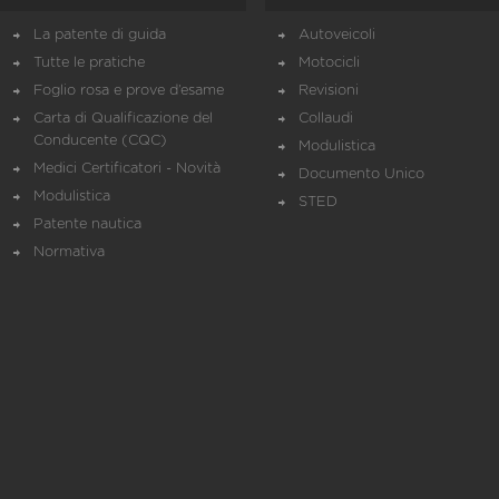
La patente di guida
Autoveicoli
Tutte le pratiche
Motocicli
Foglio rosa e prove d’esame
Revisioni
Carta di Qualificazione del
Collaudi
Conducente (CQC)
Modulistica
Medici Certificatori - Novità
Documento Unico
Modulistica
STED
Patente nautica
Normativa