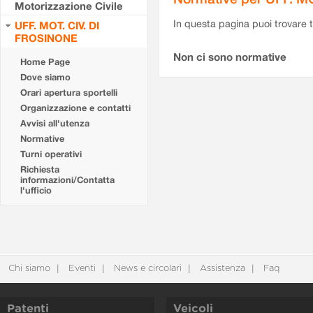
Motorizzazione Civile
In questa pagina puoi trovare t
UFF. MOT. CIV. DI
FROSINONE
Non ci sono normative
Home Page
Dove siamo
Orari apertura sportelli
Organizzazione e contatti
Avvisi all'utenza
Normative
Turni operativi
Richiesta
informazioni/Contatta
l'ufficio
Chi siamo
Eventi
News e circolari
Assistenza
Faq
Patenti
Veicoli