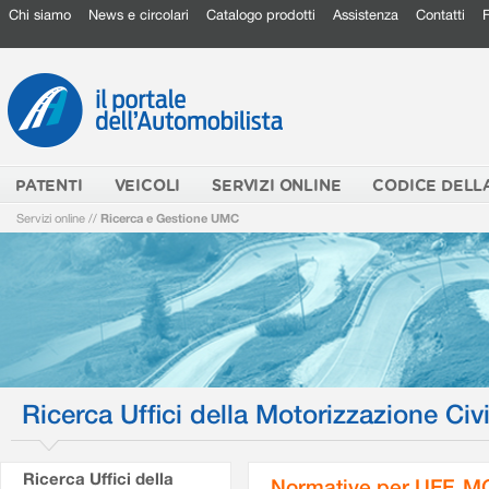
Chi siamo
News e circolari
Catalogo prodotti
Assistenza
Contatti
PATENTI
VEICOLI
SERVIZI ONLINE
CODICE DELL
Servizi online
//
Ricerca e Gestione UMC
Ricerca Uffici della Motorizzazione Civi
Ricerca Uffici della
Normative per UFF. M