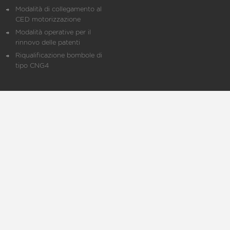
Modalità di collegamento al
CED motorizzazione
Modalità operative per il
rinnovo delle patenti
Riqualificazione bombole di
tipo CNG4