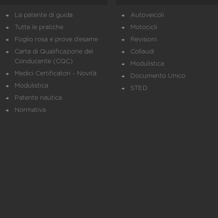
La patente di guida
Autoveicoli
Tutte le pratiche
Motocicli
Foglio rosa e prove d’esame
Revisioni
Carta di Qualificazione del
Collaudi
Conducente (CQC)
Modulistica
Medici Certificatori - Novità
Documento Unico
Modulistica
STED
Patente nautica
Normativa