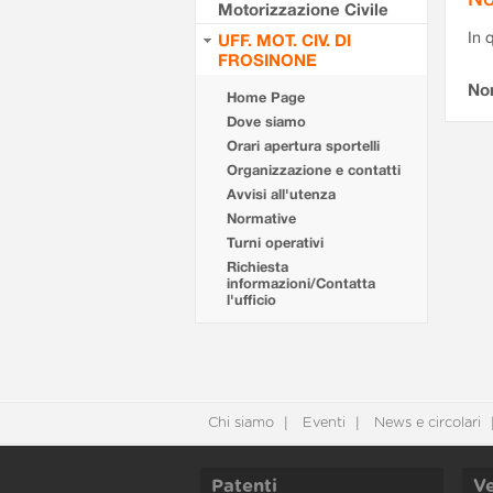
Motorizzazione Civile
In 
UFF. MOT. CIV. DI
FROSINONE
No
Home Page
Dove siamo
Orari apertura sportelli
Organizzazione e contatti
Avvisi all'utenza
Normative
Turni operativi
Richiesta
informazioni/Contatta
l'ufficio
Chi siamo
Eventi
News e circolari
Patenti
Ve