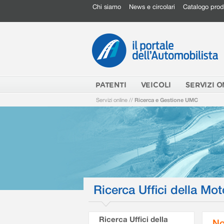
Chi siamo
News e circolari
Catalogo prod
PATENTI
VEICOLI
SERVIZI O
Servizi online
//
Ricerca e Gestione UMC
Ricerca Uffici della Mot
Ricerca Uffici della
No