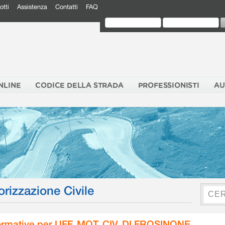
otti
Assistenza
Contatti
FAQ
NLINE
CODICE DELLA STRADA
PROFESSIONISTI
AU
orizzazione Civile
rmative per UFF. MOT. CIV. DI FROSINONE