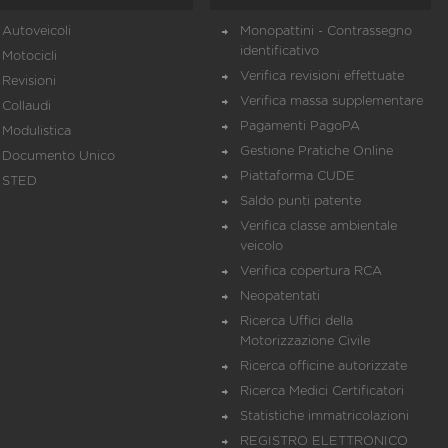
Autoveicoli
Monopattini - Contrassegno
identificativo
Motocicli
Verifica revisioni effettuate
Revisioni
Verifica massa supplementare
Collaudi
Pagamenti PagoPA
Modulistica
Gestione Pratiche Online
Documento Unico
Piattaforma CUDE
STED
Saldo punti patente
Verifica classe ambientale
veicolo
Verifica copertura RCA
Neopatentati
Ricerca Uffici della
Motorizzazione Civile
Ricerca officine autorizzate
Ricerca Medici Certificatori
Statistiche immatricolazioni
REGISTRO ELETTRONICO