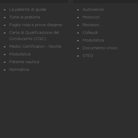
La patente di guida
Autoveicoli
Tutte le pratiche
Motocicli
Foglio rosa e prove d’esame
Revisioni
Carta di Qualificazione del
Collaudi
Conducente (CQC)
Modulistica
Medici Certificatori - Novità
Documento Unico
Modulistica
STED
Patente nautica
Normativa