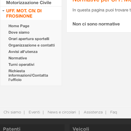
Motorizzazione Civile
In questa pagina puoi trovare t
UFF. MOT. CIV. DI
FROSINONE
Non ci sono normative
Home Page
Dove siamo
Orari apertura sportelli
Organizzazione e contatti
Avvisi all'utenza
Normative
Turni operativi
Richiesta
informazioni/Contatta
l'ufficio
Chi siamo
Eventi
News e circolari
Assistenza
Faq
Patenti
Veicoli