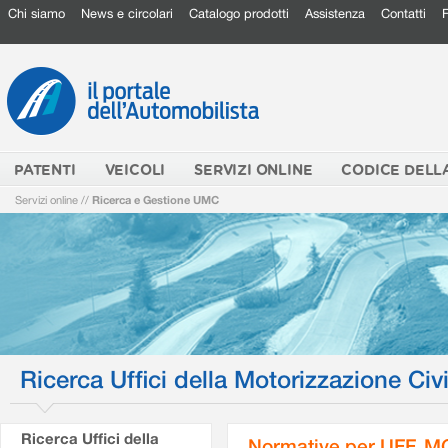
Chi siamo
News e circolari
Catalogo prodotti
Assistenza
Contatti
PATENTI
VEICOLI
SERVIZI ONLINE
CODICE DELL
Servizi online
//
Ricerca e Gestione UMC
Ricerca Uffici della Motorizzazione Civi
Ricerca Uffici della
Normative per UFF. M