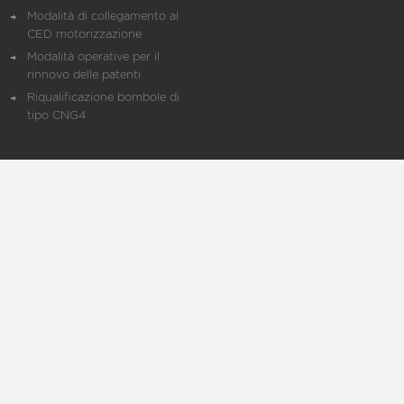
Modalità di collegamento al
CED motorizzazione
Modalità operative per il
rinnovo delle patenti
Riqualificazione bombole di
tipo CNG4