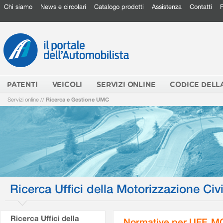
Chi siamo
News e circolari
Catalogo prodotti
Assistenza
Contatti
PATENTI
VEICOLI
SERVIZI ONLINE
CODICE DELL
Servizi online
//
Ricerca e Gestione UMC
Ricerca Uffici della Motorizzazione Civi
Ricerca Uffici della
Normative per UFF. M