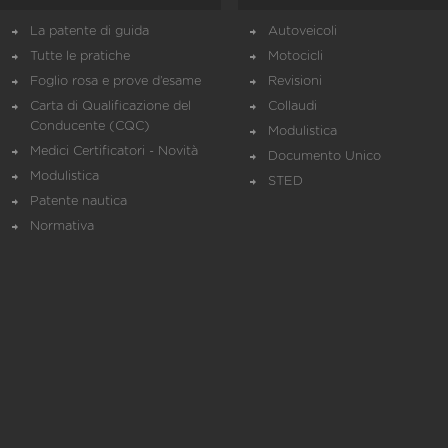
La patente di guida
Autoveicoli
Tutte le pratiche
Motocicli
Foglio rosa e prove d’esame
Revisioni
Carta di Qualificazione del
Collaudi
Conducente (CQC)
Modulistica
Medici Certificatori - Novità
Documento Unico
Modulistica
STED
Patente nautica
Normativa