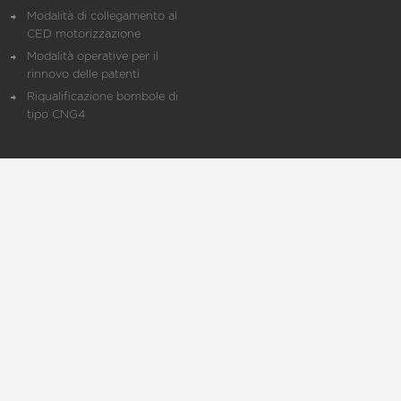
Modalità di collegamento al
CED motorizzazione
Modalità operative per il
rinnovo delle patenti
Riqualificazione bombole di
tipo CNG4