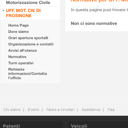
Motorizzazione Civile
In questa pagina puoi trovare t
UFF. MOT. CIV. DI
FROSINONE
Non ci sono normative
Home Page
Dove siamo
Orari apertura sportelli
Organizzazione e contatti
Avvisi all'utenza
Normative
Turni operativi
Richiesta
informazioni/Contatta
l'ufficio
Chi siamo
Eventi
News e circolari
Assistenza
Faq
Patenti
Veicoli