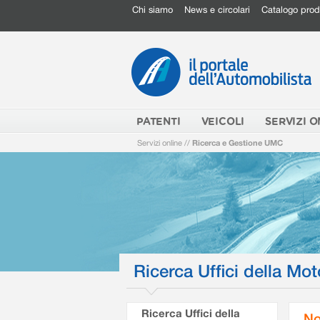
Chi siamo
News e circolari
Catalogo prod
PATENTI
VEICOLI
SERVIZI O
Servizi online
//
Ricerca e Gestione UMC
Ricerca Uffici della Mot
Ricerca Uffici della
No