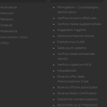
Autoveicoli
Monopattini - Contrassegno
identificativo
Motocicli
Verifica revisioni effettuate
Revisioni
Verifica massa supplementare
Collaudi
Pagamenti PagoPA
Modulistica
Gestione Pratiche Online
Documento Unico
Piattaforma CUDE
STED
Saldo punti patente
Verifica classe ambientale
veicolo
Verifica copertura RCA
Neopatentati
Ricerca Uffici della
Motorizzazione Civile
Ricerca officine autorizzate
Ricerca Medici Certificatori
Statistiche immatricolazioni
REGISTRO ELETTRONICO