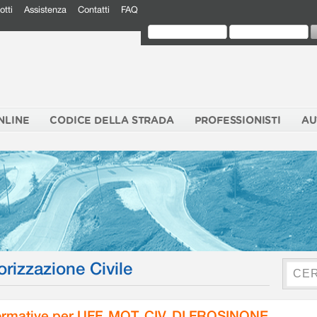
otti
Assistenza
Contatti
FAQ
NLINE
CODICE DELLA STRADA
PROFESSIONISTI
AU
orizzazione Civile
rmative per UFF. MOT. CIV. DI FROSINONE