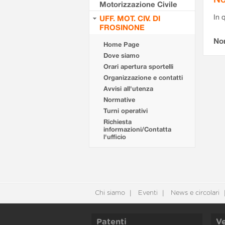
Motorizzazione Civile
In 
UFF. MOT. CIV. DI
FROSINONE
No
Home Page
Dove siamo
Orari apertura sportelli
Organizzazione e contatti
Avvisi all'utenza
Normative
Turni operativi
Richiesta
informazioni/Contatta
l'ufficio
Chi siamo
Eventi
News e circolari
Patenti
Ve