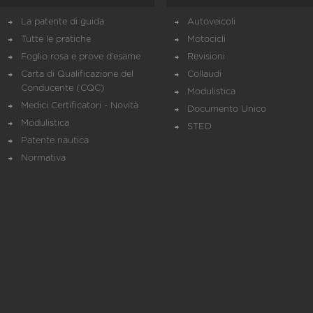
La patente di guida
Autoveicoli
Tutte le pratiche
Motocicli
Foglio rosa e prove d’esame
Revisioni
Carta di Qualificazione del
Collaudi
Conducente (CQC)
Modulistica
Medici Certificatori - Novità
Documento Unico
Modulistica
STED
Patente nautica
Normativa