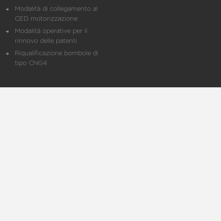
Modalità di collegamento al
CED motorizzazione
Modalità operative per il
rinnovo delle patenti
Riqualificazione bombole di
tipo CNG4