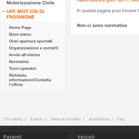
Motorizzazione Civile
In questa pagina puoi trovare t
UFF. MOT. CIV. DI
FROSINONE
Non ci sono normative
Home Page
Dove siamo
Orari apertura sportelli
Organizzazione e contatti
Avvisi all'utenza
Normative
Turni operativi
Richiesta
informazioni/Contatta
l'ufficio
Chi siamo
Eventi
News e circolari
Assistenza
Faq
Patenti
Veicoli