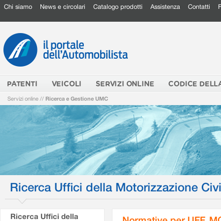
Chi siamo
News e circolari
Catalogo prodotti
Assistenza
Contatti
PATENTI
VEICOLI
SERVIZI ONLINE
CODICE DELL
Servizi online
//
Ricerca e Gestione UMC
Ricerca Uffici della Motorizzazione Civi
Ricerca Uffici della
Normative per UFF. M