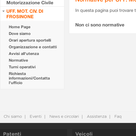
Motorizzazione Civile
In questa pagina puoi trovare t
UFF. MOT. CIV. DI
FROSINONE
Non ci sono normative
Home Page
Dove siamo
Orari apertura sportelli
Organizzazione e contatti
Avvisi all'utenza
Normative
Turni operativi
Richiesta
informazioni/Contatta
l'ufficio
Chi siamo
Eventi
News e circolari
Assistenza
Faq
Patenti
Veicoli