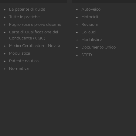
La patente di guida
Autoveicoli
Tutte le pratiche
Motocicli
Foglio rosa e prove d’esame
Revisioni
Carta di Qualificazione del
Collaudi
Conducente (CQC)
Modulistica
Medici Certificatori - Novità
Documento Unico
Modulistica
STED
Patente nautica
Normativa