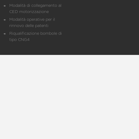
Modalità di collegamento al
CED motorizzazione
Modalità operative per il
rinnovo delle patenti
Riqualificazione bombole di
tipo CNG4