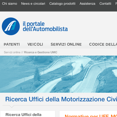
Chi siamo
News e circolari
Catalogo prodotti
Assistenza
Contatti
PATENTI
VEICOLI
SERVIZI ONLINE
CODICE DELL
Servizi online
//
Ricerca e Gestione UMC
Ricerca Uffici della Motorizzazione Civi
Ricerca Uffici della
Normative per UFF. M