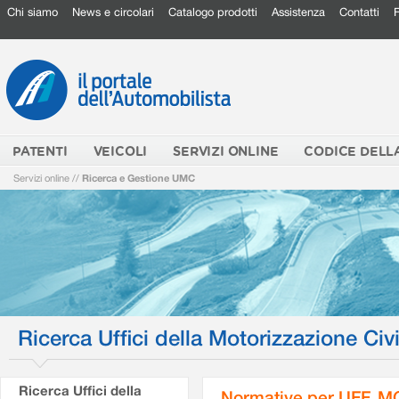
Chi siamo
News e circolari
Catalogo prodotti
Assistenza
Contatti
PATENTI
VEICOLI
SERVIZI ONLINE
CODICE DELL
Servizi online
//
Ricerca e Gestione UMC
Ricerca Uffici della Motorizzazione Civi
Ricerca Uffici della
Normative per UFF. M