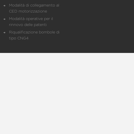
Modalità di collegamento al
CED motorizzazione
Modalità operative per il
rinnovo delle patenti
Riqualificazione bombole di
tipo CNG4