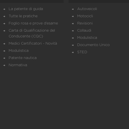
La patente di guida
Autoveicoli
Tutte le pratiche
Motocicli
Foglio rosa e prove d’esame
Revisioni
Carta di Qualificazione del
Collaudi
Conducente (CQC)
Modulistica
Medici Certificatori - Novità
Documento Unico
Modulistica
STED
Patente nautica
Normativa