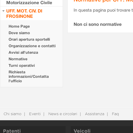
Motorizzazione Civile
In questa pagina puoi trovare t
UFF. MOT. CIV. DI
FROSINONE
Non ci sono normative
Home Page
Dove siamo
Orari apertura sportelli
Organizzazione e contatti
Avvisi all'utenza
Normative
Turni operativi
Richiesta
informazioni/Contatta
l'ufficio
Chi siamo
Eventi
News e circolari
Assistenza
Faq
Patenti
Veicoli