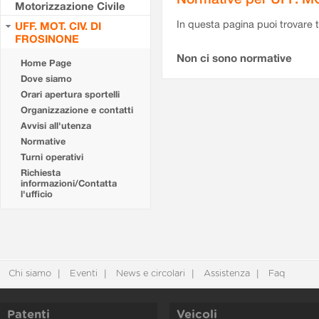
Motorizzazione Civile
In questa pagina puoi trovare t
UFF. MOT. CIV. DI
FROSINONE
Non ci sono normative
Home Page
Dove siamo
Orari apertura sportelli
Organizzazione e contatti
Avvisi all'utenza
Normative
Turni operativi
Richiesta
informazioni/Contatta
l'ufficio
Chi siamo
Eventi
News e circolari
Assistenza
Faq
Patenti
Veicoli