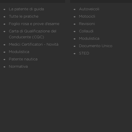
La patente di guida
Autoveicoli
Tutte le pratiche
Motocicli
Foglio rosa e prove d’esame
Revisioni
Carta di Qualificazione del
Collaudi
Conducente (CQC)
Modulistica
Medici Certificatori - Novità
Documento Unico
Modulistica
STED
Patente nautica
Normativa