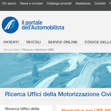
Chi siamo
News e circolari
Catalogo prodotti
Assistenza
Contatti
PATENTI
VEICOLI
SERVIZI ONLINE
CODICE DELL
Servizi online
//
Ricerca e Gestione UMC
Ricerca Uffici della Motorizzazione Civi
Ricerca Uffici della
Normative per UFF. M