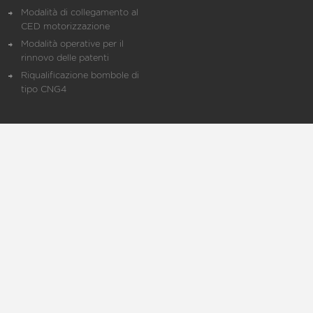
Modalità di collegamento al
CED motorizzazione
Modalità operative per il
rinnovo delle patenti
Riqualificazione bombole di
tipo CNG4