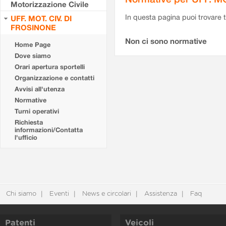
Motorizzazione Civile
In questa pagina puoi trovare t
UFF. MOT. CIV. DI
FROSINONE
Non ci sono normative
Home Page
Dove siamo
Orari apertura sportelli
Organizzazione e contatti
Avvisi all'utenza
Normative
Turni operativi
Richiesta
informazioni/Contatta
l'ufficio
Chi siamo
Eventi
News e circolari
Assistenza
Faq
Patenti
Veicoli