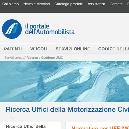
Chi siamo
News e circolari
Catalogo prodotti
Assistenza
Contatti
PATENTI
VEICOLI
SERVIZI ONLINE
CODICE DELL
Servizi online
//
Ricerca e Gestione UMC
Ricerca Uffici della Motorizzazione Civi
Ricerca Uffici della
Normative per UFF. M