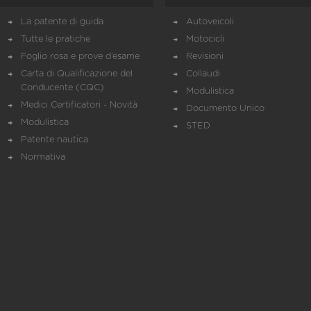
La patente di guida
Autoveicoli
Tutte le pratiche
Motocicli
Foglio rosa e prove d’esame
Revisioni
Carta di Qualificazione del
Collaudi
Conducente (CQC)
Modulistica
Medici Certificatori - Novità
Documento Unico
Modulistica
STED
Patente nautica
Normativa