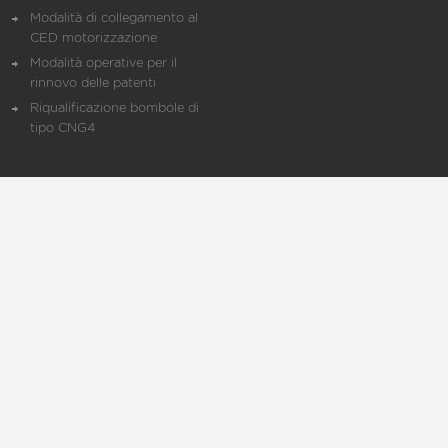
Modalità di collegamento al
CED motorizzazione
Modalità operative per il
rinnovo delle patenti
Riqualificazione bombole di
tipo CNG4