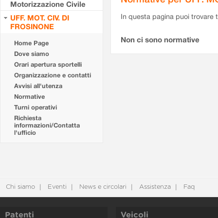
Motorizzazione Civile
In questa pagina puoi trovare t
UFF. MOT. CIV. DI
FROSINONE
Non ci sono normative
Home Page
Dove siamo
Orari apertura sportelli
Organizzazione e contatti
Avvisi all'utenza
Normative
Turni operativi
Richiesta
informazioni/Contatta
l'ufficio
Chi siamo
Eventi
News e circolari
Assistenza
Faq
Patenti
Veicoli