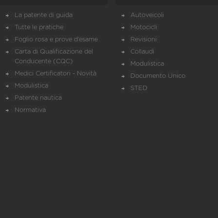
La patente di guida
Autoveicoli
Tutte le pratiche
Motocicli
Foglio rosa e prove d’esame
Revisioni
Carta di Qualificazione del
Collaudi
Conducente (CQC)
Modulistica
Medici Certificatori - Novità
Documento Unico
Modulistica
STED
Patente nautica
Normativa