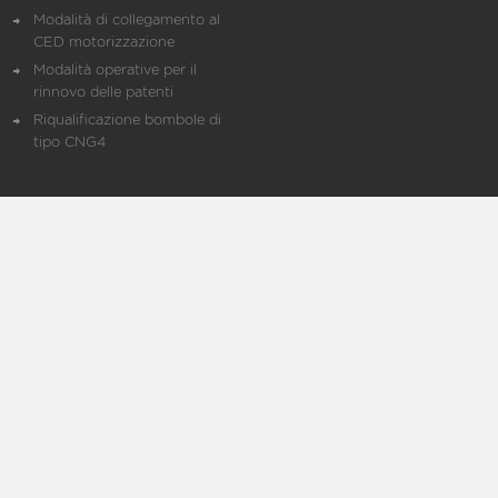
Modalità di collegamento al
CED motorizzazione
Modalità operative per il
rinnovo delle patenti
Riqualificazione bombole di
tipo CNG4