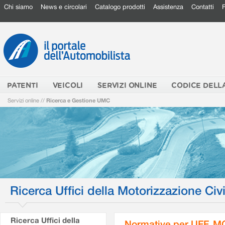
Chi siamo
News e circolari
Catalogo prodotti
Assistenza
Contatti
PATENTI
VEICOLI
SERVIZI ONLINE
CODICE DELL
Servizi online
//
Ricerca e Gestione UMC
Ricerca Uffici della Motorizzazione Civi
Ricerca Uffici della
Normative per UFF. M