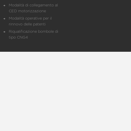
Modalità di collegamento al
CED motorizzazione
Modalità operative per il
rinnovo delle patenti
Riqualificazione bombole di
tipo CNG4