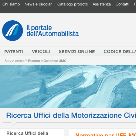
Chi siamo
News e circolari
Catalogo prodotti
Assistenza
Contatti
PATENTI
VEICOLI
SERVIZI ONLINE
CODICE DELL
Servizi online
//
Ricerca e Gestione UMC
Ricerca Uffici della Motorizzazione Civi
Ricerca Uffici della
Normative per UFF. M