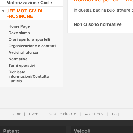
Motorizzazione Civile
In questa pagina puoi trovare t
UFF. MOT. CIV. DI
FROSINONE
Non ci sono normative
Home Page
Dove siamo
Orari apertura sportelli
Organizzazione e contatti
Avvisi all'utenza
Normative
Turni operativi
Richiesta
informazioni/Contatta
l'ufficio
Chi siamo
Eventi
News e circolari
Assistenza
Faq
Patenti
Veicoli