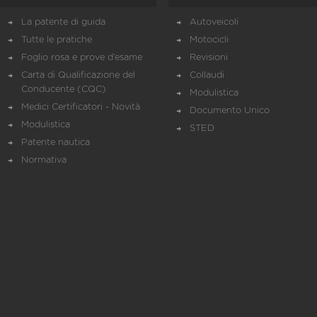
La patente di guida
Autoveicoli
Tutte le pratiche
Motocicli
Foglio rosa e prove d’esame
Revisioni
Carta di Qualificazione del
Collaudi
Conducente (CQC)
Modulistica
Medici Certificatori - Novità
Documento Unico
Modulistica
STED
Patente nautica
Normativa