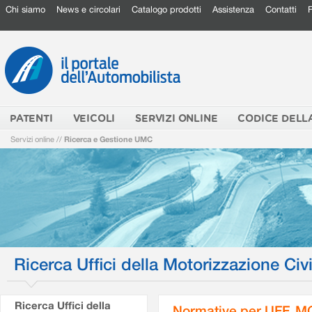
Chi siamo
News e circolari
Catalogo prodotti
Assistenza
Contatti
PATENTI
VEICOLI
SERVIZI ONLINE
CODICE DELL
Servizi online
//
Ricerca e Gestione UMC
Ricerca Uffici della Motorizzazione Civi
Ricerca Uffici della
Normative per UFF. M