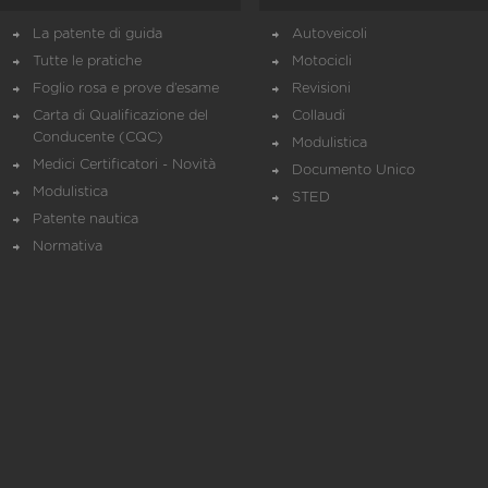
La patente di guida
Autoveicoli
Tutte le pratiche
Motocicli
Foglio rosa e prove d’esame
Revisioni
Carta di Qualificazione del
Collaudi
Conducente (CQC)
Modulistica
Medici Certificatori - Novità
Documento Unico
Modulistica
STED
Patente nautica
Normativa