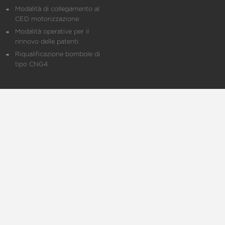
Modalità di collegamento al
CED motorizzazione
Modalità operative per il
rinnovo delle patenti
Riqualificazione bombole di
tipo CNG4