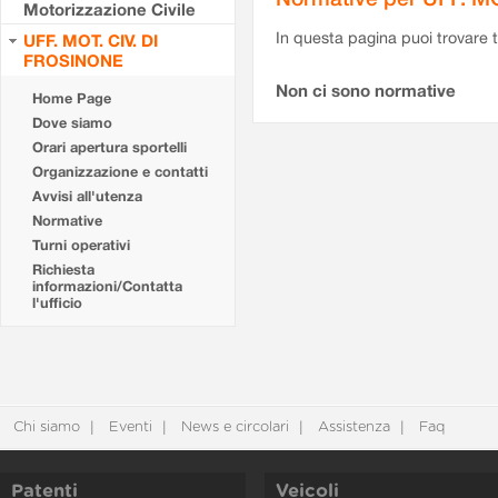
Motorizzazione Civile
In questa pagina puoi trovare t
UFF. MOT. CIV. DI
FROSINONE
Non ci sono normative
Home Page
Dove siamo
Orari apertura sportelli
Organizzazione e contatti
Avvisi all'utenza
Normative
Turni operativi
Richiesta
informazioni/Contatta
l'ufficio
Chi siamo
Eventi
News e circolari
Assistenza
Faq
Patenti
Veicoli