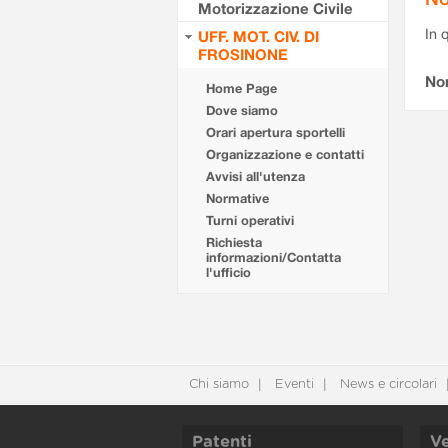
Motorizzazione Civile
In 
UFF. MOT. CIV. DI
FROSINONE
No
Home Page
Dove siamo
Orari apertura sportelli
Organizzazione e contatti
Avvisi all'utenza
Normative
Turni operativi
Richiesta
informazioni/Contatta
l'ufficio
Chi siamo
Eventi
News e circolari
Patenti
Ve