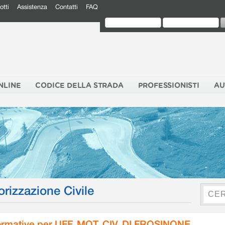
otti
Assistenza
Contatti
FAQ
NLINE
CODICE DELLA STRADA
PROFESSIONISTI
AU
orizzazione Civile
rmative per UFF. MOT. CIV. DI FROSINONE