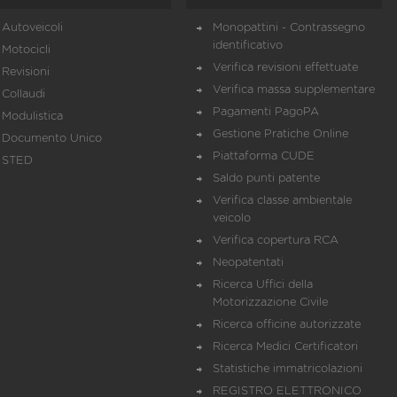
Autoveicoli
Monopattini - Contrassegno
identificativo
Motocicli
Verifica revisioni effettuate
Revisioni
Verifica massa supplementare
Collaudi
Pagamenti PagoPA
Modulistica
Gestione Pratiche Online
Documento Unico
Piattaforma CUDE
STED
Saldo punti patente
Verifica classe ambientale
veicolo
Verifica copertura RCA
Neopatentati
Ricerca Uffici della
Motorizzazione Civile
Ricerca officine autorizzate
Ricerca Medici Certificatori
Statistiche immatricolazioni
REGISTRO ELETTRONICO