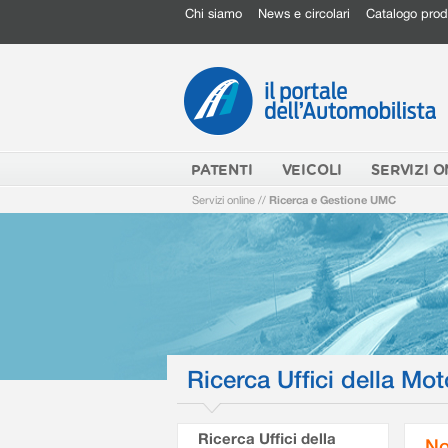
Chi siamo
News e circolari
Catalogo prod
PATENTI
VEICOLI
SERVIZI O
Servizi online
//
Ricerca e Gestione UMC
Ricerca Uffici della Mot
Ricerca Uffici della
No