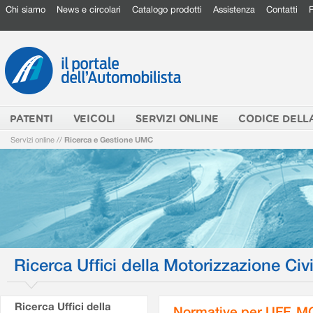
Chi siamo
News e circolari
Catalogo prodotti
Assistenza
Contatti
PATENTI
VEICOLI
SERVIZI ONLINE
CODICE DELL
Servizi online
//
Ricerca e Gestione UMC
Ricerca Uffici della Motorizzazione Civi
Ricerca Uffici della
Normative per UFF. M