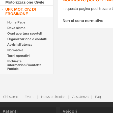
Motorizzazione Civile
In questa pagina puoi trovare t
UFF. MOT. CIV. DI
FROSINONE
Non ci sono normative
Home Page
Dove siamo
Orari apertura sportelli
Organizzazione e contatti
Avvisi all'utenza
Normative
Turni operativi
Richiesta
informazioni/Contatta
l'ufficio
Chi siamo
Eventi
News e circolari
Assistenza
Faq
Patenti
Veicoli