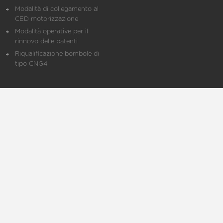
Modalità di collegamento al
CED motorizzazione
Modalità operative per il
rinnovo delle patenti
Riqualificazione bombole di
tipo CNG4