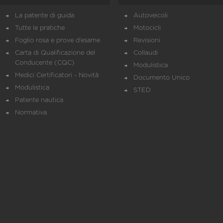
La patente di guida
Autoveicoli
Tutte le pratiche
Motocicli
Foglio rosa e prove d’esame
Revisioni
Carta di Qualificazione del
Collaudi
Conducente (CQC)
Modulistica
Medici Certificatori - Novità
Documento Unico
Modulistica
STED
Patente nautica
Normativa