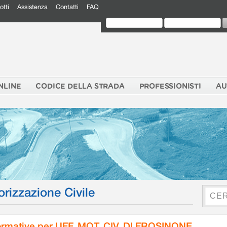
otti
Assistenza
Contatti
FAQ
NLINE
CODICE DELLA STRADA
PROFESSIONISTI
AU
orizzazione Civile
rmative per UFF. MOT. CIV. DI FROSINONE