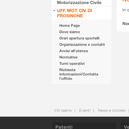
Motorizzazione Civile
In 
UFF. MOT. CIV. DI
FROSINONE
No
Home Page
Dove siamo
Orari apertura sportelli
Organizzazione e contatti
Avvisi all'utenza
Normative
Turni operativi
Richiesta
informazioni/Contatta
l'ufficio
Chi siamo
Eventi
News e circolari
Patenti
Ve