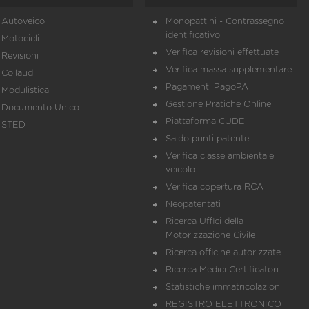
Autoveicoli
Monopattini - Contrassegno
identificativo
Motocicli
Verifica revisioni effettuate
Revisioni
Verifica massa supplementare
Collaudi
Pagamenti PagoPA
Modulistica
Gestione Pratiche Online
Documento Unico
Piattaforma CUDE
STED
Saldo punti patente
Verifica classe ambientale
veicolo
Verifica copertura RCA
Neopatentati
Ricerca Uffici della
Motorizzazione Civile
Ricerca officine autorizzate
Ricerca Medici Certificatori
Statistiche immatricolazioni
REGISTRO ELETTRONICO