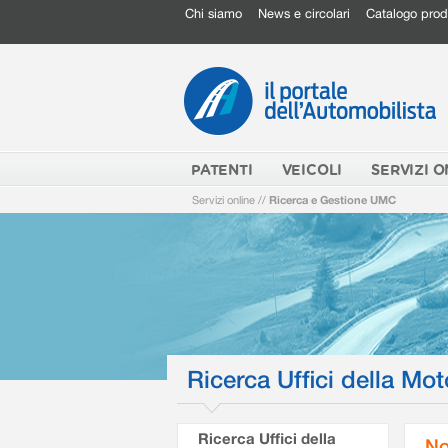
Chi siamo
News e circolari
Catalogo prod
PATENTI
VEICOLI
SERVIZI O
Servizi online
//
Ricerca e Gestione UMC
Ricerca Uffici della Mot
Ricerca Uffici della
No