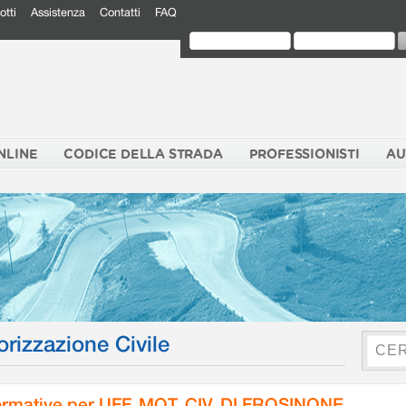
otti
Assistenza
Contatti
FAQ
NLINE
CODICE DELLA STRADA
PROFESSIONISTI
AU
orizzazione Civile
rmative per UFF. MOT. CIV. DI FROSINONE