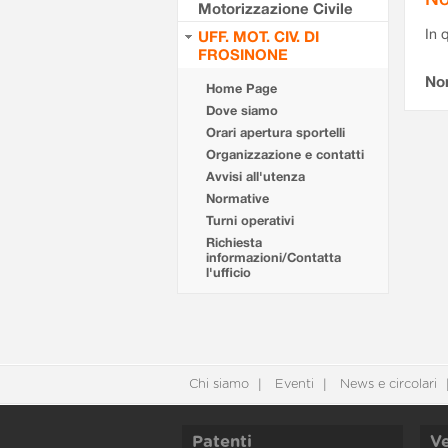
Motorizzazione Civile
In 
UFF. MOT. CIV. DI
FROSINONE
No
Home Page
Dove siamo
Orari apertura sportelli
Organizzazione e contatti
Avvisi all'utenza
Normative
Turni operativi
Richiesta
informazioni/Contatta
l'ufficio
Chi siamo
Eventi
News e circolari
Patenti
Ve