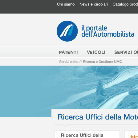
Chi siamo
News e circolari
Catalogo prod
PATENTI
VEICOLI
SERVIZI O
Servizi online
//
Ricerca e Gestione UMC
Ricerca Uffici della Mot
Ricerca Uffici della
No