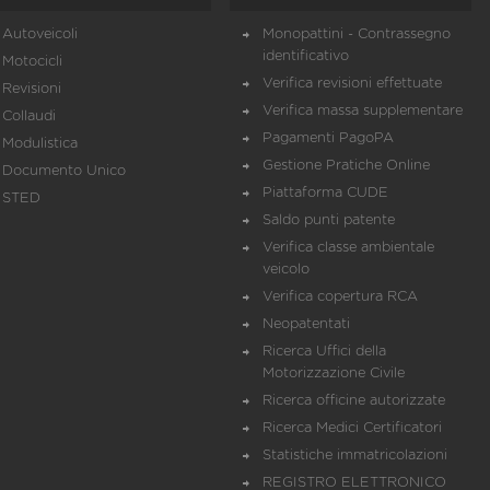
Autoveicoli
Monopattini - Contrassegno
identificativo
Motocicli
Verifica revisioni effettuate
Revisioni
Verifica massa supplementare
Collaudi
Pagamenti PagoPA
Modulistica
Gestione Pratiche Online
Documento Unico
Piattaforma CUDE
STED
Saldo punti patente
Verifica classe ambientale
veicolo
Verifica copertura RCA
Neopatentati
Ricerca Uffici della
Motorizzazione Civile
Ricerca officine autorizzate
Ricerca Medici Certificatori
Statistiche immatricolazioni
REGISTRO ELETTRONICO