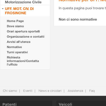
Motorizzazione Civile
In questa pagina puoi trovare t
UFF. MOT. CIV. DI
FROSINONE
Non ci sono normative
Home Page
Dove siamo
Orari apertura sportelli
Organizzazione e contatti
Avvisi all'utenza
Normative
Turni operativi
Richiesta
informazioni/Contatta
l'ufficio
Chi siamo
Eventi
News e circolari
Assistenza
Faq
Patenti
Veicoli