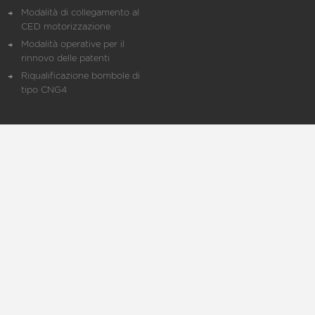
Modalità di collegamento al
CED motorizzazione
Modalità operative per il
rinnovo delle patenti
Riqualificazione bombole di
tipo CNG4