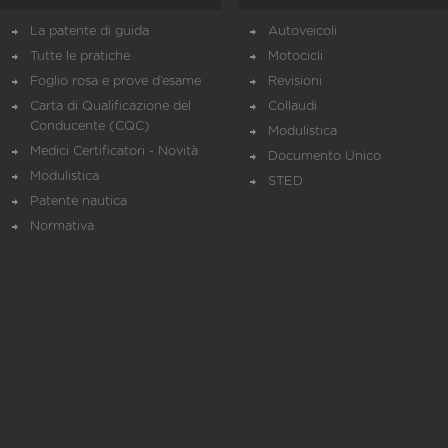
La patente di guida
Autoveicoli
Tutte le pratiche
Motocicli
Foglio rosa e prove d’esame
Revisioni
Carta di Qualificazione del
Collaudi
Conducente (CQC)
Modulistica
Medici Certificatori - Novità
Documento Unico
Modulistica
STED
Patente nautica
Normativa