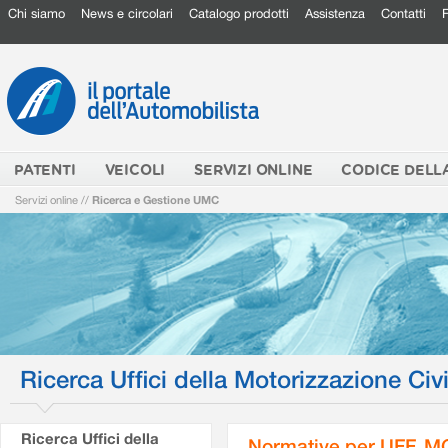
Chi siamo
News e circolari
Catalogo prodotti
Assistenza
Contatti
PATENTI
VEICOLI
SERVIZI ONLINE
CODICE DELL
Servizi online
//
Ricerca e Gestione UMC
Ricerca Uffici della Motorizzazione Civi
Ricerca Uffici della
Normative per UFF. M