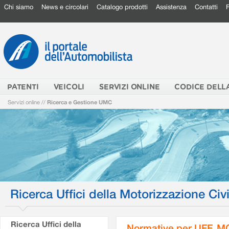
Chi siamo
News e circolari
Catalogo prodotti
Assistenza
Contatti
PATENTI
VEICOLI
SERVIZI ONLINE
CODICE DELL
Servizi online
//
Ricerca e Gestione UMC
Ricerca Uffici della Motorizzazione Civi
Ricerca Uffici della
Normative per UFF. M