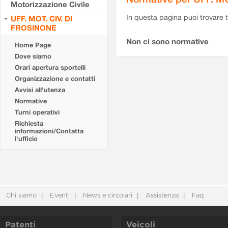
Motorizzazione Civile
In questa pagina puoi trovare t
UFF. MOT. CIV. DI
FROSINONE
Non ci sono normative
Home Page
Dove siamo
Orari apertura sportelli
Organizzazione e contatti
Avvisi all'utenza
Normative
Turni operativi
Richiesta
informazioni/Contatta
l'ufficio
Chi siamo
Eventi
News e circolari
Assistenza
Faq
Patenti
Veicoli