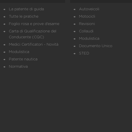
La patente di guida
Autoveicoli
Tutte le pratiche
Motocicli
Foglio rosa e prove d’esame
Revisioni
Carta di Qualificazione del
Collaudi
Conducente (CQC)
Modulistica
Medici Certificatori - Novità
Documento Unico
Modulistica
STED
Patente nautica
Normativa