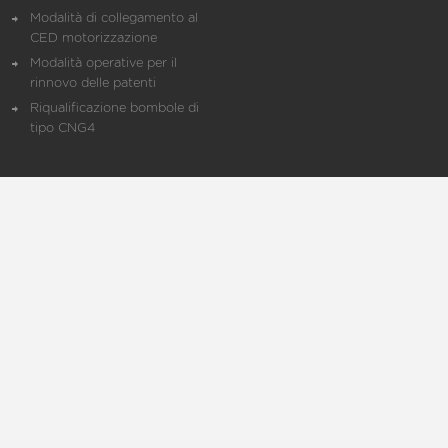
Modalità di collegamento al
CED motorizzazione
Modalità operative per il
rinnovo delle patenti
Riqualificazione bombole di
tipo CNG4