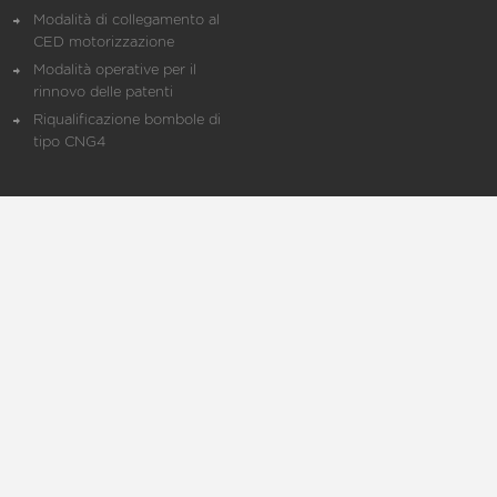
Modalità di collegamento al
CED motorizzazione
Modalità operative per il
rinnovo delle patenti
Riqualificazione bombole di
tipo CNG4