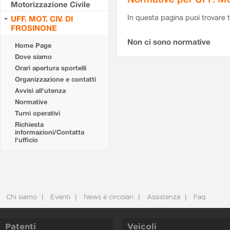
Motorizzazione Civile
In questa pagina puoi trovare t
UFF. MOT. CIV. DI
FROSINONE
Non ci sono normative
Home Page
Dove siamo
Orari apertura sportelli
Organizzazione e contatti
Avvisi all'utenza
Normative
Turni operativi
Richiesta
informazioni/Contatta
l'ufficio
Chi siamo
Eventi
News e circolari
Assistenza
Faq
Patenti
Veicoli