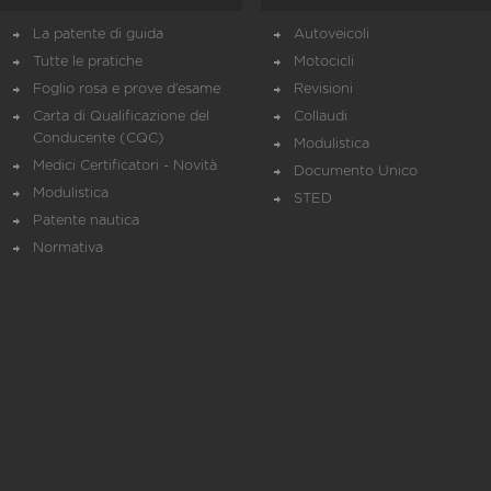
La patente di guida
Autoveicoli
Tutte le pratiche
Motocicli
Foglio rosa e prove d’esame
Revisioni
Carta di Qualificazione del
Collaudi
Conducente (CQC)
Modulistica
Medici Certificatori - Novità
Documento Unico
Modulistica
STED
Patente nautica
Normativa