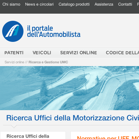
Chi siamo
News e circolari
Catalogo prodotti
Assistenza
Contatti
PATENTI
VEICOLI
SERVIZI ONLINE
CODICE DELL
Servizi online
//
Ricerca e Gestione UMC
Ricerca Uffici della Motorizzazione Civi
Ricerca Uffici della
Normative per UFF. M