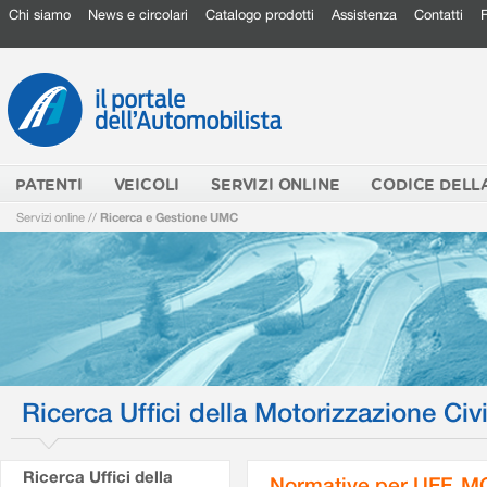
Chi siamo
News e circolari
Catalogo prodotti
Assistenza
Contatti
PATENTI
VEICOLI
SERVIZI ONLINE
CODICE DELL
Servizi online
//
Ricerca e Gestione UMC
Ricerca Uffici della Motorizzazione Civi
Ricerca Uffici della
Normative per UFF. M