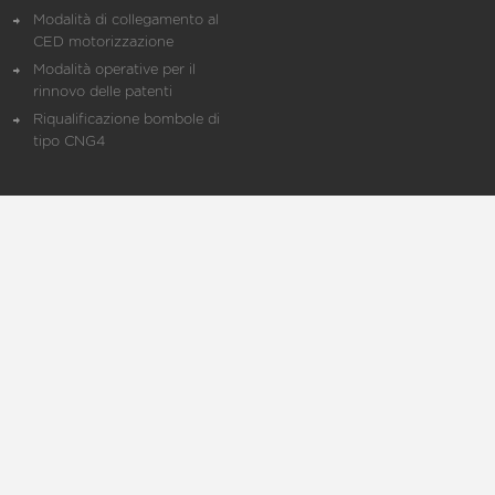
Modalità di collegamento al
CED motorizzazione
Modalità operative per il
rinnovo delle patenti
Riqualificazione bombole di
tipo CNG4