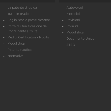
La patente di guida
Autoveicoli
Tutte le pratiche
Motocicli
Foglio rosa e prove d’esame
Revisioni
Carta di Qualificazione del
Collaudi
Conducente (CQC)
Modulistica
Medici Certificatori - Novità
Documento Unico
Modulistica
STED
Patente nautica
Normativa