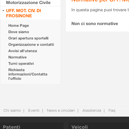
Motorizzazione Civile
In questa pagina puoi trovare t
UFF. MOT. CIV. DI
FROSINONE
Non ci sono normative
Home Page
Dove siamo
Orari apertura sportelli
Organizzazione e contatti
Avvisi all'utenza
Normative
Turni operativi
Richiesta
informazioni/Contatta
l'ufficio
Chi siamo
Eventi
News e circolari
Assistenza
Faq
Patenti
Veicoli