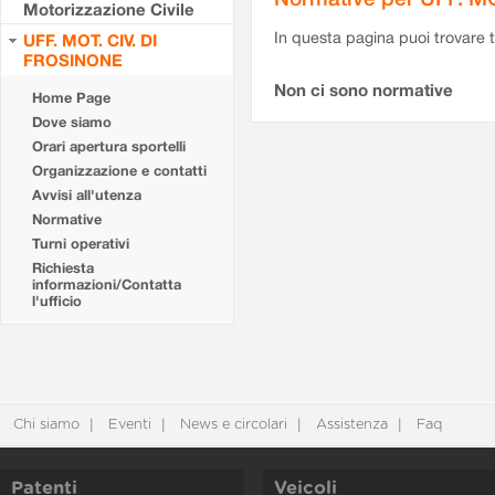
Motorizzazione Civile
In questa pagina puoi trovare t
UFF. MOT. CIV. DI
FROSINONE
Non ci sono normative
Home Page
Dove siamo
Orari apertura sportelli
Organizzazione e contatti
Avvisi all'utenza
Normative
Turni operativi
Richiesta
informazioni/Contatta
l'ufficio
Chi siamo
Eventi
News e circolari
Assistenza
Faq
Patenti
Veicoli