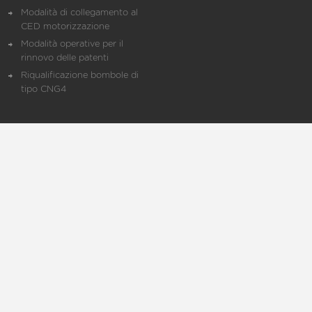
Modalità di collegamento al
CED motorizzazione
Modalità operative per il
rinnovo delle patenti
Riqualificazione bombole di
tipo CNG4