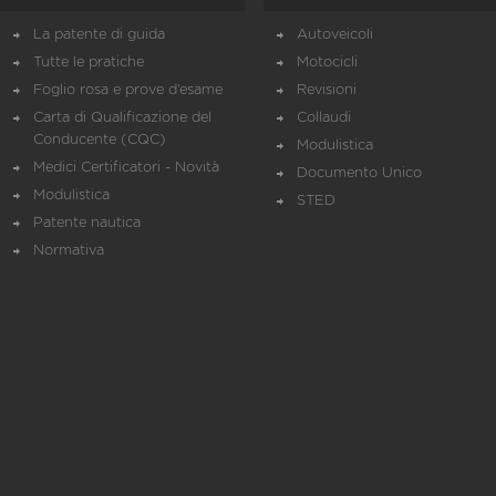
La patente di guida
Autoveicoli
Tutte le pratiche
Motocicli
Foglio rosa e prove d’esame
Revisioni
Carta di Qualificazione del
Collaudi
Conducente (CQC)
Modulistica
Medici Certificatori - Novità
Documento Unico
Modulistica
STED
Patente nautica
Normativa