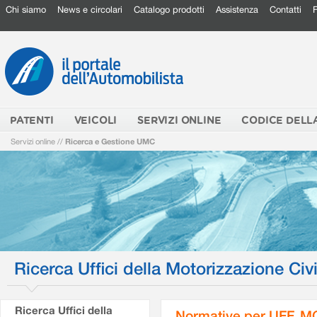
Chi siamo
News e circolari
Catalogo prodotti
Assistenza
Contatti
PATENTI
VEICOLI
SERVIZI ONLINE
CODICE DELL
Servizi online
//
Ricerca e Gestione UMC
Ricerca Uffici della Motorizzazione Civi
Ricerca Uffici della
Normative per UFF. M