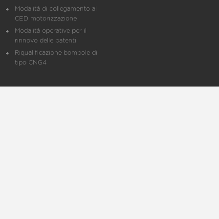
Modalità di collegamento al
CED motorizzazione
Modalità operative per il
rinnovo delle patenti
Riqualificazione bombole di
tipo CNG4