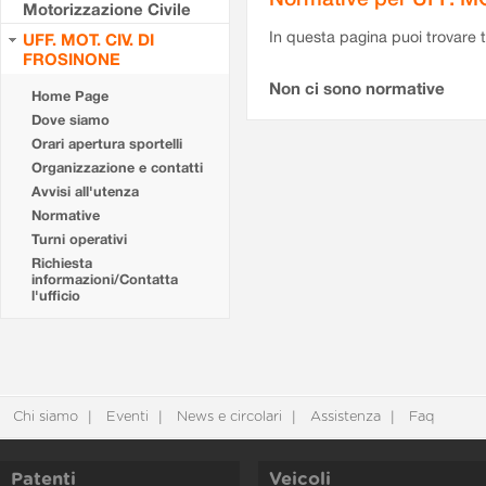
Motorizzazione Civile
In questa pagina puoi trovare t
UFF. MOT. CIV. DI
FROSINONE
Non ci sono normative
Home Page
Dove siamo
Orari apertura sportelli
Organizzazione e contatti
Avvisi all'utenza
Normative
Turni operativi
Richiesta
informazioni/Contatta
l'ufficio
Chi siamo
Eventi
News e circolari
Assistenza
Faq
Patenti
Veicoli