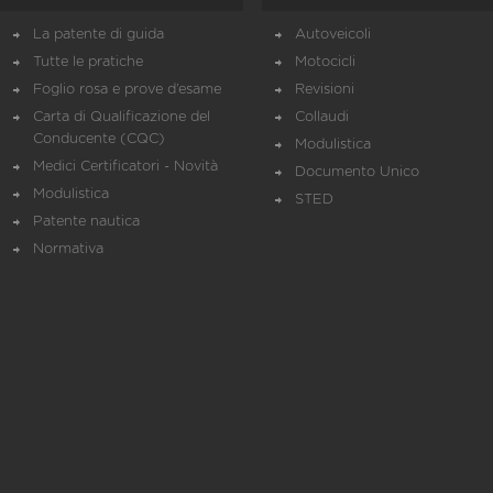
La patente di guida
Autoveicoli
Tutte le pratiche
Motocicli
Foglio rosa e prove d’esame
Revisioni
Carta di Qualificazione del
Collaudi
Conducente (CQC)
Modulistica
Medici Certificatori - Novità
Documento Unico
Modulistica
STED
Patente nautica
Normativa