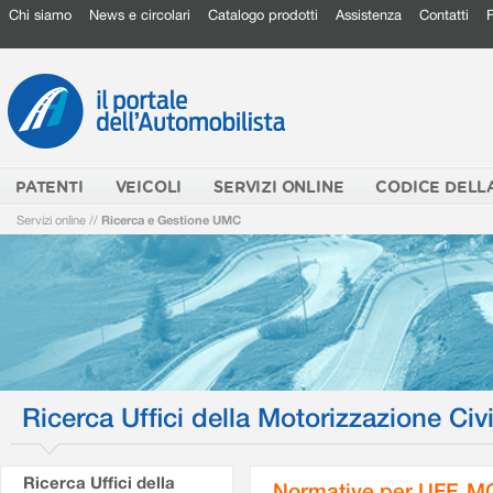
Chi siamo
News e circolari
Catalogo prodotti
Assistenza
Contatti
PATENTI
VEICOLI
SERVIZI ONLINE
CODICE DELL
Servizi online
//
Ricerca e Gestione UMC
Ricerca Uffici della Motorizzazione Civi
Ricerca Uffici della
Normative per UFF. M