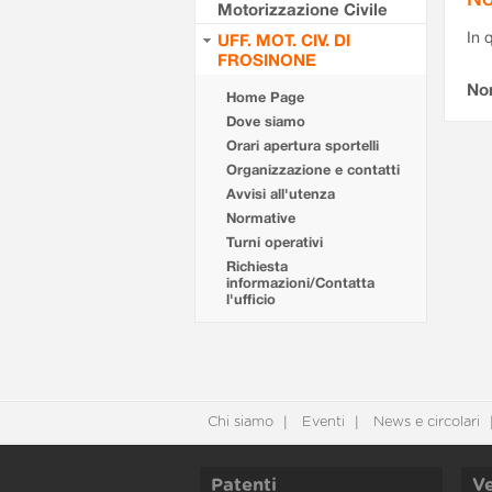
Motorizzazione Civile
In 
UFF. MOT. CIV. DI
FROSINONE
No
Home Page
Dove siamo
Orari apertura sportelli
Organizzazione e contatti
Avvisi all'utenza
Normative
Turni operativi
Richiesta
informazioni/Contatta
l'ufficio
Chi siamo
Eventi
News e circolari
Patenti
Ve