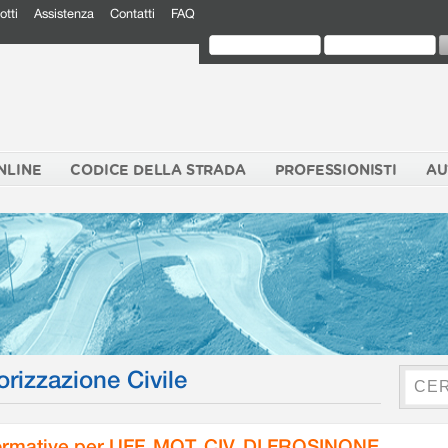
otti
Assistenza
Contatti
FAQ
NLINE
CODICE DELLA STRADA
PROFESSIONISTI
AU
orizzazione Civile
rmative per UFF. MOT. CIV. DI FROSINONE