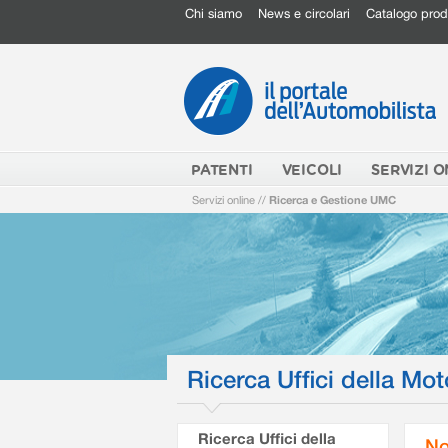
Chi siamo
News e circolari
Catalogo prod
PATENTI
VEICOLI
SERVIZI O
Servizi online
//
Ricerca e Gestione UMC
Ricerca Uffici della Mot
Ricerca Uffici della
No