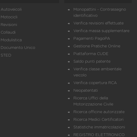
Autoveicoli
Monopattini - Contrassegno
identificativo
Motocicli
Verifica revisioni effettuate
Revisioni
Verifica massa supplementare
Collaudi
Pagamenti PagoPA
Modulistica
Gestione Pratiche Online
Documento Unico
Piattaforma CUDE
STED
Saldo punti patente
Verifica classe ambientale
veicolo
Verifica copertura RCA
Neopatentati
Ricerca Uffici della
Motorizzazione Civile
Ricerca officine autorizzate
Ricerca Medici Certificatori
Statistiche immatricolazioni
REGISTRO ELETTRONICO